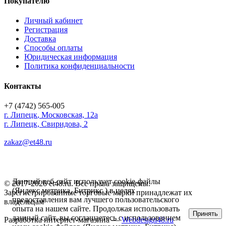
Покупателю
Личный кабинет
Регистрация
Доставка
Способы оплаты
Юридическая информация
Политика конфиденциальности
Контакты
+7 (4742) 565-005
г.
Липецк
,
Московская, 12а
г. Липецк, Свиридова, 2
zakaz@et48.ru
Данный веб-сайт использует cookie-файлы
© 2017-2026 et48.ru. Все права защищены.
(Яндекс метрика, Битрикс ) в целях
Зарегистрированные торговые марки принадлежат их
предоставления вам лучшего пользовательского
владельцам
опыта на нашем сайте. Продолжая использовать
Принять
данный сайт, вы соглашаетесь с использованием
Разработка интернет-магазина —
Webdesign48.ru