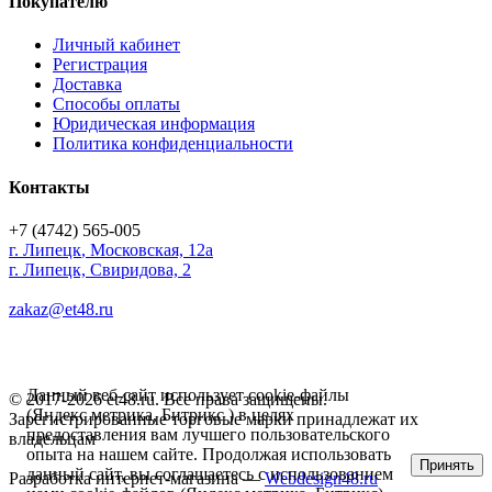
Покупателю
Личный кабинет
Регистрация
Доставка
Способы оплаты
Юридическая информация
Политика конфиденциальности
Контакты
+7 (4742) 565-005
г.
Липецк
,
Московская, 12а
г. Липецк, Свиридова, 2
zakaz@et48.ru
Данный веб-сайт использует cookie-файлы
© 2017-2026 et48.ru. Все права защищены.
(Яндекс метрика, Битрикс ) в целях
Зарегистрированные торговые марки принадлежат их
предоставления вам лучшего пользовательского
владельцам
опыта на нашем сайте. Продолжая использовать
Принять
данный сайт, вы соглашаетесь с использованием
Разработка интернет-магазина —
Webdesign48.ru