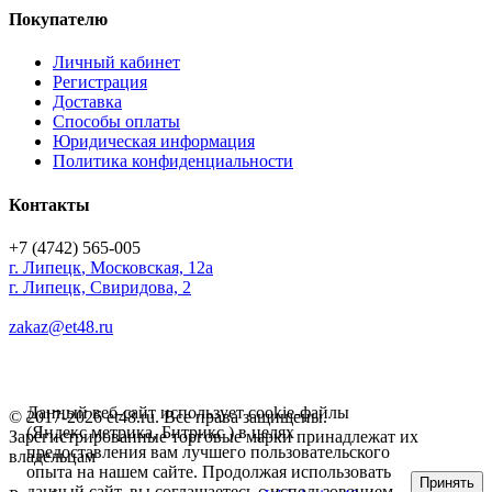
Покупателю
Личный кабинет
Регистрация
Доставка
Способы оплаты
Юридическая информация
Политика конфиденциальности
Контакты
+7 (4742) 565-005
г.
Липецк
,
Московская, 12а
г. Липецк, Свиридова, 2
zakaz@et48.ru
Данный веб-сайт использует cookie-файлы
© 2017-2026 et48.ru. Все права защищены.
(Яндекс метрика, Битрикс ) в целях
Зарегистрированные торговые марки принадлежат их
предоставления вам лучшего пользовательского
владельцам
опыта на нашем сайте. Продолжая использовать
Принять
данный сайт, вы соглашаетесь с использованием