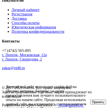
Покупателю
Личный кабинет
Регистрация
Доставка
Способы оплаты
Юридическая информация
Политика конфиденциальности
Контакты
+7 (4742) 565-005
г.
Липецк
,
Московская, 12а
г. Липецк, Свиридова, 2
zakaz@et48.ru
Данный веб-сайт использует cookie-файлы
© 2017-2026 et48.ru. Все права защищены.
(Яндекс метрика, Битрикс ) в целях
Зарегистрированные торговые марки принадлежат их
предоставления вам лучшего пользовательского
владельцам
опыта на нашем сайте. Продолжая использовать
Принять
данный сайт, вы соглашаетесь с использованием
Разработка интернет-магазина —
Webdesign48.ru