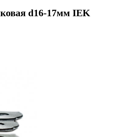
пковая d16-17мм IEK