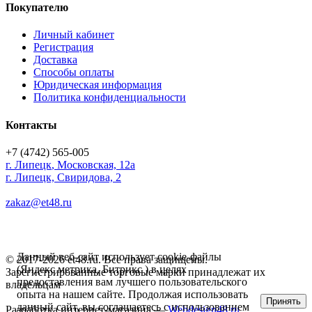
Покупателю
Личный кабинет
Регистрация
Доставка
Способы оплаты
Юридическая информация
Политика конфиденциальности
Контакты
+7 (4742) 565-005
г.
Липецк
,
Московская, 12а
г. Липецк, Свиридова, 2
zakaz@et48.ru
Данный веб-сайт использует cookie-файлы
© 2017-2026 et48.ru. Все права защищены.
(Яндекс метрика, Битрикс ) в целях
Зарегистрированные торговые марки принадлежат их
предоставления вам лучшего пользовательского
владельцам
опыта на нашем сайте. Продолжая использовать
Принять
данный сайт, вы соглашаетесь с использованием
Разработка интернет-магазина —
Webdesign48.ru