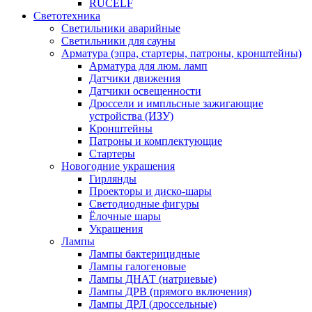
RUCELF
Светотехника
Светильники аварийные
Светильники для сауны
Арматура (эпра, стартеры, патроны, кронштейны)
Арматура для люм. ламп
Датчики движения
Датчики освещенности
Дроссели и импльсные зажигающие
устройства (ИЗУ)
Кронштейны
Патроны и комплектующие
Стартеры
Новогодние украшения
Гирлянды
Проекторы и диско-шары
Светодиодные фигуры
Ёлочные шары
Украшения
Лампы
Лампы бактерицидные
Лампы галогеновые
Лампы ДНАТ (натриевые)
Лампы ДРВ (прямого включения)
Лампы ДРЛ (дроссельные)