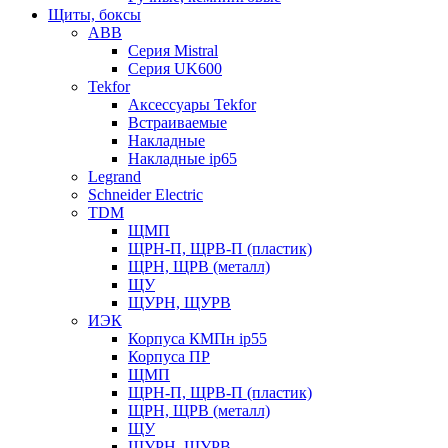
Щиты, боксы
ABB
Серия Mistral
Серия UK600
Tekfor
Аксессуары Tekfor
Встраиваемые
Накладные
Накладные ip65
Legrand
Schneider Electric
TDM
ЩМП
ЩРН-П, ЩРВ-П (пластик)
ЩРН, ЩРВ (металл)
ЩУ
ЩУРН, ЩУРВ
ИЭК
Корпуса КМПн ip55
Корпуса ПР
ЩМП
ЩРН-П, ЩРВ-П (пластик)
ЩРН, ЩРВ (металл)
ЩУ
ЩУРН, ЩУРВ