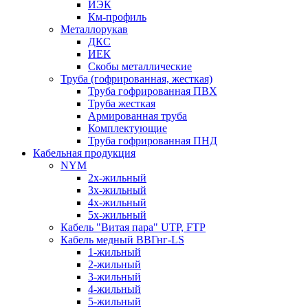
ИЭК
Км-профиль
Металлорукав
ДКС
ИЕК
Скобы металлические
Труба (гофрированная, жесткая)
Труба гофрированная ПВХ
Труба жесткая
Армированная труба
Комплектующие
Труба гофрированная ПНД
Кабельная продукция
NYM
2х-жильный
3х-жильный
4х-жильный
5х-жильный
Кабель "Витая пара" UTP, FTP
Кабель медный ВВГнг-LS
1-жильный
2-жильный
3-жильный
4-жильный
5-жильный