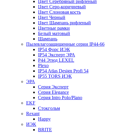
Цвет Серебряный рифленый
Цвет Серо-коричневый
Цвет Слоновая кость
Цвет Черный
Цвет Шампань рифленый
Цветные рамки
Белый матовый
Шампань
Пылевлагозащищенные серии IP44-66
IP54 Форс ИЭК
IP54 Эксперт ЭРА
P44 Этюд LEXEL
Plexo
IP54 Atlas Design Profi 54
IP55 TORS ИЭК
ЭРА
Серия Эксперт
Серия Elegance
Серия Intro Polo/Plano
EKF
Стокгольм
Rexant
Happy
ИЭК
BRITE