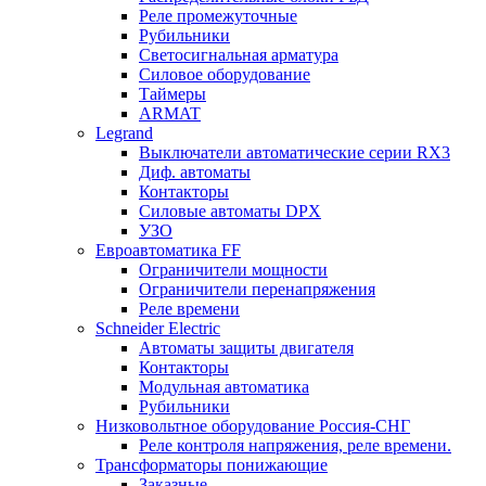
Реле промежуточные
Рубильники
Светосигнальная арматура
Силовое оборудование
Таймеры
ARMAT
Legrand
Выключатели автоматические серии RX3
Диф. автоматы
Контакторы
Силовые автоматы DPX
УЗО
Евроавтоматика FF
Ограничители мощности
Ограничители перенапряжения
Реле времени
Schneider Electric
Автоматы защиты двигателя
Контакторы
Модульная автоматика
Рубильники
Низковольтное оборудование Россия-СНГ
Реле контроля напряжения, реле времени.
Трансформаторы понижающие
Заказные