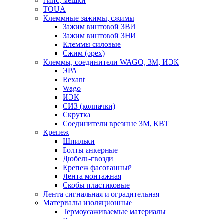
Гипс, мешки
TOUA
Клеммные зажимы, сжимы
Зажим винтовой ЗВИ
Зажим винтовой ЗНИ
Клеммы силовые
Сжим (орех)
Клеммы, соединители WAGO, 3M, ИЭК
ЭРА
Rexant
Wago
ИЭК
СИЗ (колпачки)
Скрутка
Соединители врезные 3M, КВТ
Крепеж
Шпильки
Болты анкерные
Дюбель-гвозди
Крепеж фасованный
Лента монтажная
Скобы пластиковые
Лента сигнальная и оградительная
Материалы изоляционные
Термоусаживаемые матeриалы