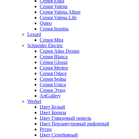
Серия Etika
Серия Valena
Серия Valena Allure
Серия Valena Life
Quteo
Серия Inspiria
Lezard
Серия Mira
Schneider Electric
Серия Atlas Design
Серия Blanca
Серия Glossa
Серия Merten
Серия Odace
Серия Sedna
Серия Unica
Серия Этюд
ArtGallery
Werkel
Цвет Белый
Цвет Бронза
Цвет Глянцевый никель
Цвет Перламутровый рифленый
Ретро
Цвет Серебряный