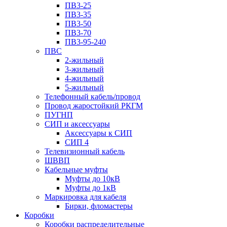
ПВ3-25
ПВ3-35
ПВ3-50
ПВ3-70
ПВ3-95-240
ПВС
2-жильный
3-жильный
4-жильный
5-жильный
Телефонный кабель/провод
Провод жаростойкий РКГМ
ПУГНП
СИП и аксессуары
Аксессуары к СИП
СИП 4
Телевизионный кабель
ШВВП
Кабельные муфты
Муфты до 10кВ
Муфты до 1кВ
Маркировка для кабеля
Бирки, фломастеры
Коробки
Коробки распределительные