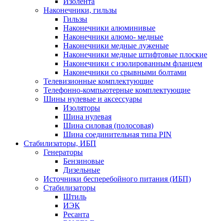
Изолента
Наконечники, гильзы
Гильзы
Наконечники алюминивые
Наконечники алюмо- медные
Наконечники медные луженые
Наконечники медные штифтовые плоские
Наконечники с изолированным фланцем
Наконечники со срывными болтами
Телевизионные комплектующие
Телефонно-компьютерные комплектующие
Шины нулевые и аксессуары
Изоляторы
Шина нулевая
Шина силовая (полосовая)
Шина соединительная типа PIN
Стабилизаторы, ИБП
Генераторы
Бензиновые
Дизельные
Источники бесперебойного питания (ИБП)
Стабилизаторы
Штиль
ИЭК
Ресанта