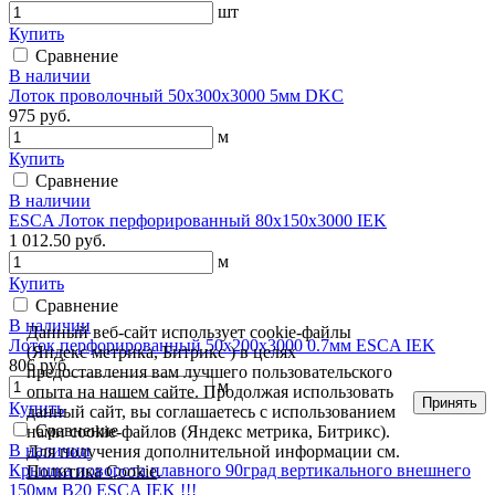
шт
Купить
Сравнение
В наличии
Лоток проволочный 50х300х3000 5мм DKC
975 руб.
м
Купить
Сравнение
В наличии
ESCA Лоток перфорированный 80х150х3000 IEK
1 012.50 руб.
м
Купить
Сравнение
В наличии
Данный веб-сайт использует cookie-файлы
Лоток перфорированный 50х200х3000 0.7мм ESCA IEK
(Яндекс метрика, Битрикс ) в целях
806 руб.
предоставления вам лучшего пользовательского
м
опыта на нашем сайте. Продолжая использовать
Принять
Купить
данный сайт, вы соглашаетесь с использованием
Сравнение
нами cookie-файлов (Яндекс метрика, Битрикс).
В наличии
Для получения дополнительной информации см.
Крышка поворота плавного 90град вертикального внешнего
Политика Cookie
.
150мм В20 ESCA IEK !!!