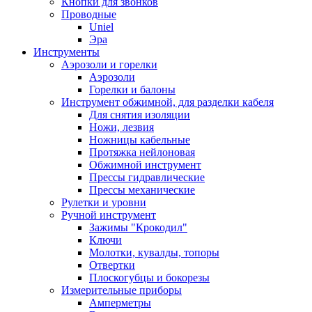
Кнопки для звонков
Проводные
Uniel
Эра
Инструменты
Аэрозоли и горелки
Аэрозоли
Горелки и балоны
Инструмент обжимной, для разделки кабеля
Для снятия изоляции
Ножи, лезвия
Ножницы кабельные
Протяжка нейлоновая
Обжимной инструмент
Прессы гидравлические
Прессы механические
Рулетки и уровни
Ручной инструмент
Зажимы "Крокодил"
Ключи
Молотки, кувалды, топоры
Отвертки
Плоскогубцы и бокорезы
Измерительные приборы
Амперметры