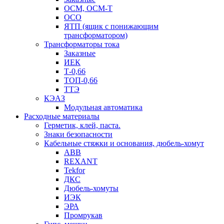
ОСМ, ОСМ-Т
ОСО
ЯТП (ящик с понижающим
трансформатором)
Трансформаторы тока
Заказные
ИЕК
Т-0,66
ТОП-0,66
ТТЭ
КЭАЗ
Модульная автоматика
Расходные материалы
Герметик, клей, паста.
Знаки безопасности
Кабельные стяжки и основания, дюбель-хомут
ABB
REXANT
Tekfor
ДКС
Дюбель-хомуты
ИЭК
ЭРА
Промрукав