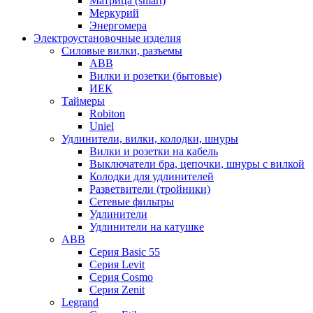
Матрица (smart)
Меркурий
Энергомера
Электроустановочные изделия
Силовые вилки, разъемы
ABB
Вилки и розетки (бытовые)
ИЕК
Таймеры
Robiton
Uniel
Удлинители, вилки, колодки, шнуры
Вилки и розетки на кабель
Выключатели бра, цепочки, шнуры с вилкой
Колодки для удлинителей
Разветвители (тройники)
Сетевые фильтры
Удлинители
Удлинители на катушке
ABB
Серия Basic 55
Серия Levit
Серия Cosmo
Серия Zenit
Legrand