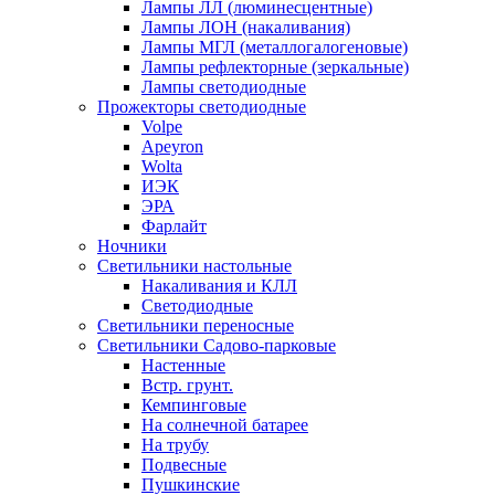
Лампы ЛЛ (люминесцентные)
Лампы ЛОН (накаливания)
Лампы МГЛ (металлогалогеновые)
Лампы рефлекторные (зеркальные)
Лампы светодиодные
Прожекторы светодиодные
Volpe
Apeyron
Wolta
ИЭК
ЭРА
Фарлайт
Ночники
Светильники настольные
Накаливания и КЛЛ
Светодиодные
Светильники переносные
Светильники Садово-парковые
Настенные
Встр. грунт.
Кемпинговые
На солнечной батарее
На трубу
Подвесные
Пушкинские