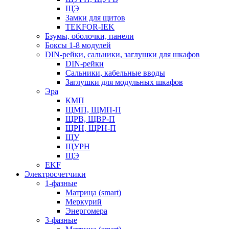
ЩЭ
Замки для щитов
TEKFOR-IEK
Бзумы, оболочки, панели
Боксы 1-8 модулей
DIN-рейки, сальники, заглушки для шкафов
DIN-рейки
Сальники, кабельные вводы
Заглушки для модульных шкафов
Эра
КМП
ЩМП, ЩМП-П
ЩРВ, ЩВР-П
ЩРН, ЩРН-П
ЩУ
ЩУРН
ЩЭ
EKF
Электросчетчики
1-фазные
Матрица (smart)
Меркурий
Энергомера
3-фазные