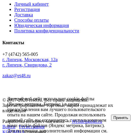
Личный кабинет
Регистрация
Доставка
Способы оплаты
Юридическая информация
Политика конфиденциальности
Контакты
+7 (4742) 565-005
г.
Липецк
,
Московская, 12а
г. Липецк, Свиридова, 2
zakaz@et48.ru
Данный веб-сайт использует cookie-файлы
© 2017-2026 et48.ru. Все права защищены.
(Яндекс метрика, Битрикс ) в целях
Зарегистрированные торговые марки принадлежат их
предоставления вам лучшего пользовательского
владельцам
опыта на нашем сайте. Продолжая использовать
Принять
данный сайт, вы соглашаетесь с использованием
Разработка интернет-магазина —
Webdesign48.ru
нами cookie-файлов (Яндекс метрика, Битрикс).
Войти
Регистрация
Для получения дополнительной информации см.
КОРЗИНА
0 позиций