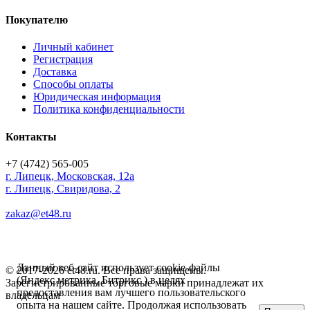
Покупателю
Личный кабинет
Регистрация
Доставка
Способы оплаты
Юридическая информация
Политика конфиденциальности
Контакты
+7 (4742) 565-005
г.
Липецк
,
Московская, 12а
г. Липецк, Свиридова, 2
zakaz@et48.ru
Данный веб-сайт использует cookie-файлы
© 2017-2026 et48.ru. Все права защищены.
(Яндекс метрика, Битрикс ) в целях
Зарегистрированные торговые марки принадлежат их
предоставления вам лучшего пользовательского
владельцам
опыта на нашем сайте. Продолжая использовать