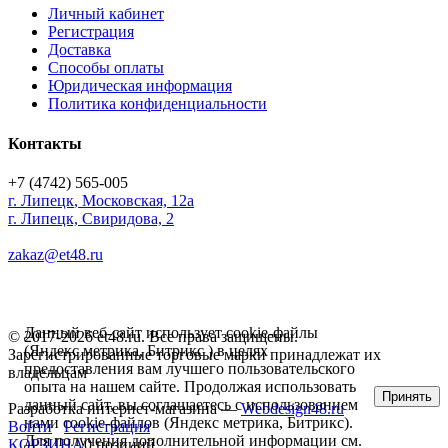
Личный кабинет
Регистрация
Доставка
Способы оплаты
Юридическая информация
Политика конфиденциальности
Контакты
+7 (4742) 565-005
г.
Липецк
,
Московская, 12а
г. Липецк, Свиридова, 2
zakaz@et48.ru
Данный веб-сайт использует cookie-файлы
© 2017-2026 et48.ru. Все права защищены.
(Яндекс метрика, Битрикс ) в целях
Зарегистрированные торговые марки принадлежат их
предоставления вам лучшего пользовательского
владельцам
опыта на нашем сайте. Продолжая использовать
Принять
данный сайт, вы соглашаетесь с использованием
Разработка интернет-магазина —
Webdesign48.ru
нами cookie-файлов (Яндекс метрика, Битрикс).
Войти
Регистрация
Для получения дополнительной информации см.
КОРЗИНА
0 позиций