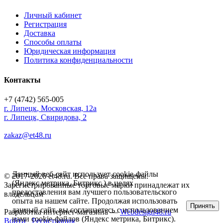
Личный кабинет
Регистрация
Доставка
Способы оплаты
Юридическая информация
Политика конфиденциальности
Контакты
+7 (4742) 565-005
г.
Липецк
,
Московская, 12а
г. Липецк, Свиридова, 2
zakaz@et48.ru
Данный веб-сайт использует cookie-файлы
© 2017-2026 et48.ru. Все права защищены.
(Яндекс метрика, Битрикс ) в целях
Зарегистрированные торговые марки принадлежат их
предоставления вам лучшего пользовательского
владельцам
опыта на нашем сайте. Продолжая использовать
Принять
данный сайт, вы соглашаетесь с использованием
Разработка интернет-магазина —
Webdesign48.ru
нами cookie-файлов (Яндекс метрика, Битрикс).
Войти
Регистрация