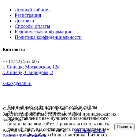
Личный кабинет
Регистрация
Доставка
Способы оплаты
Юридическая информация
Политика конфиденциальности
Контакты
+7 (4742) 565-005
г.
Липецк
,
Московская, 12а
г. Липецк, Свиридова, 2
zakaz@et48.ru
Данный веб-сайт использует cookie-файлы
© 2017-2026 et48.ru. Все права защищены.
(Яндекс метрика, Битрикс ) в целях
Зарегистрированные торговые марки принадлежат их
предоставления вам лучшего пользовательского
владельцам
опыта на нашем сайте. Продолжая использовать
Принять
данный сайт, вы соглашаетесь с использованием
Разработка интернет-магазина —
Webdesign48.ru
нами cookie-файлов (Яндекс метрика, Битрикс).
Войти
Регистрация