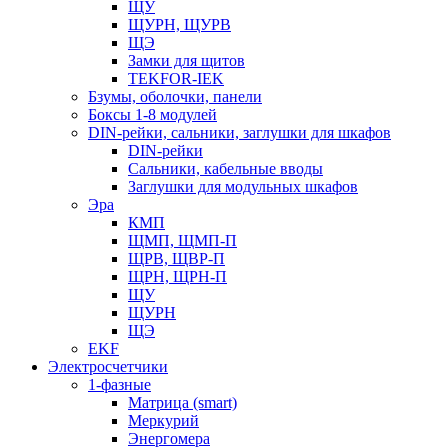
ЩУ
ЩУРН, ЩУРВ
ЩЭ
Замки для щитов
TEKFOR-IEK
Бзумы, оболочки, панели
Боксы 1-8 модулей
DIN-рейки, сальники, заглушки для шкафов
DIN-рейки
Сальники, кабельные вводы
Заглушки для модульных шкафов
Эра
КМП
ЩМП, ЩМП-П
ЩРВ, ЩВР-П
ЩРН, ЩРН-П
ЩУ
ЩУРН
ЩЭ
EKF
Электросчетчики
1-фазные
Матрица (smart)
Меркурий
Энергомера