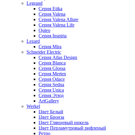
Legrand
Серия Etika
Серия Valena
Серия Valena Allure
Серия Valena Life
Quteo
Серия Inspiria
Lezard
Серия Mira
Schneider Electric
Серия Atlas Design
Серия Blanca
Серия Glossa
Серия Merten
Серия Odace
Серия Sedna
Серия Unica
Серия Этюд
ArtGallery
Werkel
Цвет Белый
Цвет Бронза
Цвет Глянцевый никель
Цвет Перламутровый рифленый
Ретро