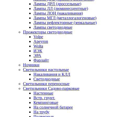
Лампы ДРЛ (дроссельные)
Лампы ЛЛ (люминесцентные)
Лампы ЛОН (накаливания)
Лампы МГЛ (металлогалогеновые)
Лампы рефлекторные (зеркальные)
Лампы светодиодные
Прожекторы светодиодные
Volpe
Apeyron
Wolta
ИЭК
ЭРА
Фарлайт
Ночники
Светильники настольные
Накаливания и КЛЛ
Светодиодные
Светильники переносные
Светильники Садово-парковые
Настенные
Встр. грунт.
Кемпинговые
На солнечной батарее
На трубу
Подвесные