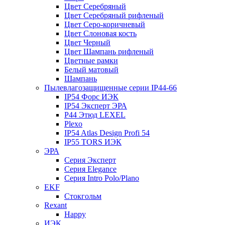
Цвет Серебряный
Цвет Серебряный рифленый
Цвет Серо-коричневый
Цвет Слоновая кость
Цвет Черный
Цвет Шампань рифленый
Цветные рамки
Белый матовый
Шампань
Пылевлагозащищенные серии IP44-66
IP54 Форс ИЭК
IP54 Эксперт ЭРА
P44 Этюд LEXEL
Plexo
IP54 Atlas Design Profi 54
IP55 TORS ИЭК
ЭРА
Серия Эксперт
Серия Elegance
Серия Intro Polo/Plano
EKF
Стокгольм
Rexant
Happy
ИЭК