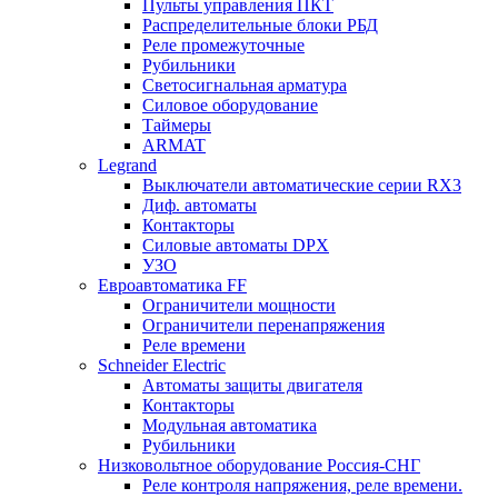
Пульты управления ПКТ
Распределительные блоки РБД
Реле промежуточные
Рубильники
Светосигнальная арматура
Силовое оборудование
Таймеры
ARMAT
Legrand
Выключатели автоматические серии RX3
Диф. автоматы
Контакторы
Силовые автоматы DPX
УЗО
Евроавтоматика FF
Ограничители мощности
Ограничители перенапряжения
Реле времени
Schneider Electric
Автоматы защиты двигателя
Контакторы
Модульная автоматика
Рубильники
Низковольтное оборудование Россия-СНГ
Реле контроля напряжения, реле времени.