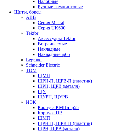
Налобные
Ручные, кемпинговые
Щиты, боксы
ABB
Серия Mistral
Серия UK600
Tekfor
Аксессуары Tekfor
Встраиваемые
Накладные
Накладные ip65
Legrand
Schneider Electric
TDM
ЩМП
ЩРН-П, ЩРВ-П (пластик)
ЩРН, ЩРВ (металл)
ЩУ
ЩУРН, ЩУРВ
ИЭК
Корпуса КМПн ip55
Корпуса ПР
ЩМП
ЩРН-П, ЩРВ-П (пластик)
ЩРН, ЩРВ (металл)