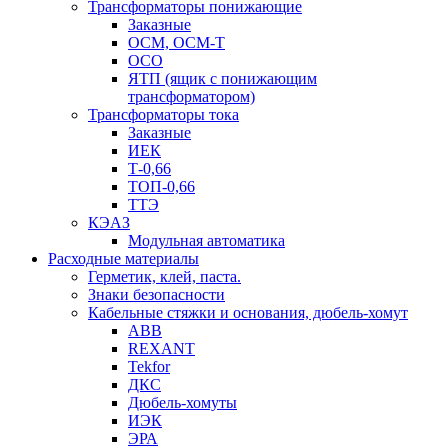
Трансформаторы понижающие
Заказные
ОСМ, ОСМ-Т
ОСО
ЯТП (ящик с понижающим
трансформатором)
Трансформаторы тока
Заказные
ИЕК
Т-0,66
ТОП-0,66
ТТЭ
КЭАЗ
Модульная автоматика
Расходные материалы
Герметик, клей, паста.
Знаки безопасности
Кабельные стяжки и основания, дюбель-хомут
ABB
REXANT
Tekfor
ДКС
Дюбель-хомуты
ИЭК
ЭРА