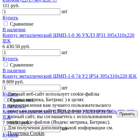
111 руб.
шт
Купить
Сравнение
В наличии
Корпус металлический ЩМП-1-0 36 УХЛ3 IP31 395х310х220
IEK
6 430.50 руб.
шт
Купить
Сравнение
В наличии
Корпус металлический ЩМП-1-0 74 У2 IP54 395х310х220 IEK
8 809 руб.
шт
Купить
Данный веб-сайт использует cookie-файлы
(Яндекс метрика, Битрикс ) в целях
Сравнение
предоставления вам лучшего пользовательского
В наличии
опыта на нашем сайте. Продолжая использовать
Корпус металлический ЩМП-2-0 36 УХЛЗ IP31 500х400х220
Принять
данный сайт, вы соглашаетесь с использованием
IEK
нами cookie-файлов (Яндекс метрика, Битрикс).
7 936.50 руб.
Для получения дополнительной информации см.
шт
Политика Cookie
.
Купить