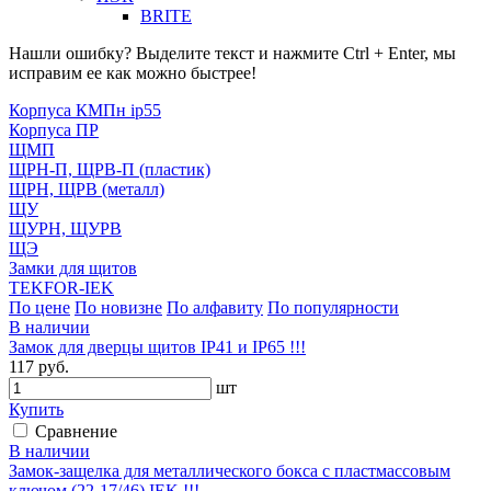
BRITE
Нашли ошибку? Выделите текст и нажмите Ctrl + Enter, мы
исправим ее как можно быстрее!
Корпуса КМПн ip55
Корпуса ПР
ЩМП
ЩРН-П, ЩРВ-П (пластик)
ЩРН, ЩРВ (металл)
ЩУ
ЩУРН, ЩУРВ
ЩЭ
Замки для щитов
TEKFOR-IEK
По цене
По новизне
По алфавиту
По популярности
В наличии
Замок для дверцы щитов IP41 и IP65 !!!
117 руб.
шт
Купить
Сравнение
В наличии
Замок-защелка для металлического бокса с пластмассовым
ключом (22-17/46) IEK !!!