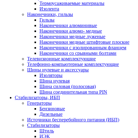
Термоусаживаемые матeриалы
Изолента
Наконечники, гильзы
Гильзы
Наконечники алюминивые
Наконечники алюмо- медные
Наконечники медные луженые
Наконечники медные штифтовые плоские
Наконечники с изолированным фланцем
Наконечники со срывными болтами
Телевизионные комплектующие
Телефонно-компьютерные комплектующие
Шины нулевые и аксессуары
Изоляторы
Шина нулевая
Шина силовая (полосовая)
Шина соединительная типа PIN
Стабилизаторы, ИБП
Генераторы
Бензиновые
Дизельные
Источники бесперебойного питания (ИБП)
Стабилизаторы
Штиль
ИЭК