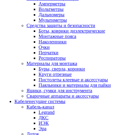
Амперметры
Вольтметры
Дальномеры
Мультиметры
Средства защиты и безопасности
Боты, коврики диэлектрические
Монтажные пояса
Наколенники
Очки
Перчатки
Респираторы
Материалы для монтажа
Буры, сверла, коронки
Круги отрезные
Пистолеты клеевые и аксессуары
Паяльники и материалы для пайки
Ящики, сумки для инструмента
Сварочные аппараты и аксессуары
Кабеленесущие системы
Кабель-канал
Legrand
ДКС
ИЭК
Эра
Лоток