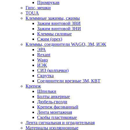
Промрукав
Гипс, мешки
TOUA
Клеммные зажимы, сжимы
Зажим винтовой ЗВИ
Зажим винтовой ЗНИ
Клеммы силовые
Сжим (орех)
Клеммы, соединители WAGO, 3M, ИЭК
ЭРА
Rexant
Wago
ИЭК
СИЗ (колпачки)
Скрутка
Соединители врезные 3M, КВТ
Крепеж
Шпильки
Болты анкерные
Дюбель-гвозди
Крепеж фасованный
Лента монтажная
Скобы пластиковые
Лента сигнальная и оградительная
Материалы изоляционные