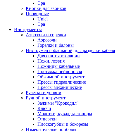
Эра
Кнопки для звонков
Проводные
Uniel
Эра
Инструменты
Аэрозоли и горелки
Аэрозоли
Горелки и балоны
Инструмент обжимной, для разделки кабеля
Для снятия изоляции
Ножи, лезвия
Ножницы кабельные
Протяжка нейлоновая
Обжимной инструмент
Прессы гидравлические
Прессы механические
Рулетки и уровни
Ручной инструмент
Зажимы "Крокодил"
Ключи
Молотки, кувалды, топоры
Отвертки
Плоскогубцы и бокорезы
Измерительные приборы