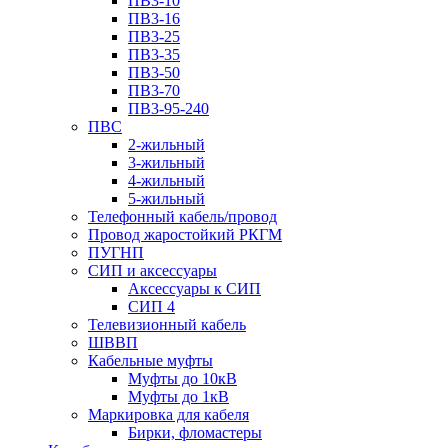
ПВ3-10
ПВ3-16
ПВ3-25
ПВ3-35
ПВ3-50
ПВ3-70
ПВ3-95-240
ПВС
2-жильный
3-жильный
4-жильный
5-жильный
Телефонный кабель/провод
Провод жаростойкий РКГМ
ПУГНП
СИП и аксессуары
Аксессуары к СИП
СИП 4
Телевизионный кабель
ШВВП
Кабельные муфты
Муфты до 10кВ
Муфты до 1кВ
Маркировка для кабеля
Бирки, фломастеры