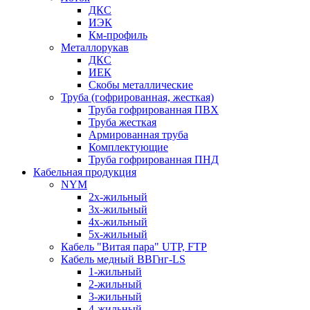
ДКС
ИЭК
Км-профиль
Металлорукав
ДКС
ИЕК
Скобы металлические
Труба (гофрированная, жесткая)
Труба гофрированная ПВХ
Труба жесткая
Армированная труба
Комплектующие
Труба гофрированная ПНД
Кабельная продукция
NYM
2х-жильный
3х-жильный
4х-жильный
5х-жильный
Кабель "Витая пара" UTP, FTP
Кабель медный ВВГнг-LS
1-жильный
2-жильный
3-жильный
4-жильный