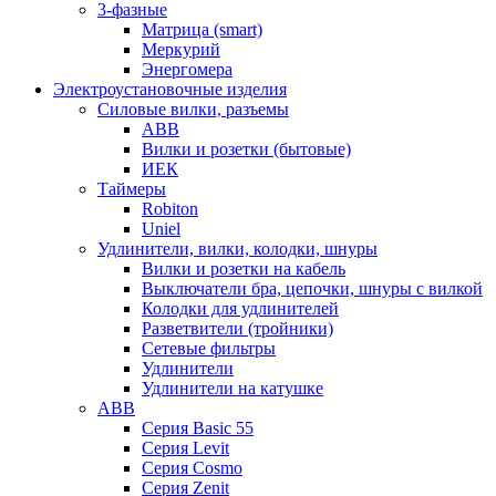
3-фазные
Матрица (smart)
Меркурий
Энергомера
Электроустановочные изделия
Силовые вилки, разъемы
ABB
Вилки и розетки (бытовые)
ИЕК
Таймеры
Robiton
Uniel
Удлинители, вилки, колодки, шнуры
Вилки и розетки на кабель
Выключатели бра, цепочки, шнуры с вилкой
Колодки для удлинителей
Разветвители (тройники)
Сетевые фильтры
Удлинители
Удлинители на катушке
ABB
Серия Basic 55
Серия Levit
Серия Cosmo
Серия Zenit