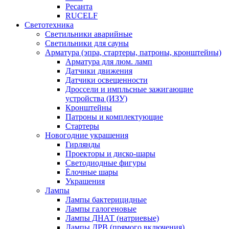
Ресанта
RUCELF
Светотехника
Светильники аварийные
Светильники для сауны
Арматура (эпра, стартеры, патроны, кронштейны)
Арматура для люм. ламп
Датчики движения
Датчики освещенности
Дроссели и импльсные зажигающие
устройства (ИЗУ)
Кронштейны
Патроны и комплектующие
Стартеры
Новогодние украшения
Гирлянды
Проекторы и диско-шары
Светодиодные фигуры
Ёлочные шары
Украшения
Лампы
Лампы бактерицидные
Лампы галогеновые
Лампы ДНАТ (натриевые)
Лампы ДРВ (прямого включения)