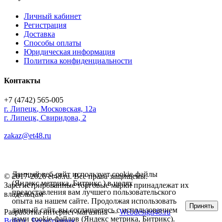
Личный кабинет
Регистрация
Доставка
Способы оплаты
Юридическая информация
Политика конфиденциальности
Контакты
+7 (4742) 565-005
г.
Липецк
,
Московская, 12а
г. Липецк, Свиридова, 2
zakaz@et48.ru
Данный веб-сайт использует cookie-файлы
© 2017-2026 et48.ru. Все права защищены.
(Яндекс метрика, Битрикс ) в целях
Зарегистрированные торговые марки принадлежат их
предоставления вам лучшего пользовательского
владельцам
опыта на нашем сайте. Продолжая использовать
Принять
данный сайт, вы соглашаетесь с использованием
Разработка интернет-магазина —
Webdesign48.ru
нами cookie-файлов (Яндекс метрика, Битрикс).
Войти
Регистрация