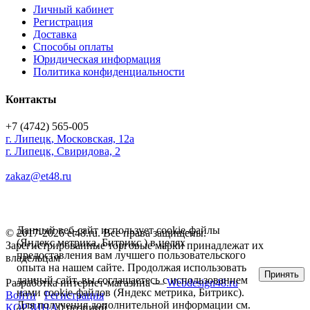
Личный кабинет
Регистрация
Доставка
Способы оплаты
Юридическая информация
Политика конфиденциальности
Контакты
+7 (4742) 565-005
г.
Липецк
,
Московская, 12а
г. Липецк, Свиридова, 2
zakaz@et48.ru
Данный веб-сайт использует cookie-файлы
© 2017-2026 et48.ru. Все права защищены.
(Яндекс метрика, Битрикс ) в целях
Зарегистрированные торговые марки принадлежат их
предоставления вам лучшего пользовательского
владельцам
опыта на нашем сайте. Продолжая использовать
Принять
данный сайт, вы соглашаетесь с использованием
Разработка интернет-магазина —
Webdesign48.ru
нами cookie-файлов (Яндекс метрика, Битрикс).
Войти
Регистрация
Для получения дополнительной информации см.
КОРЗИНА
0 позиций