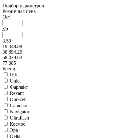
Подбор параметров
Розничная цена
От
До
3.50
19 348.88
38 694.25
58 039.63
77 385
Бренд:
IEK
Uniel
Фарлайт
Rexant
Duracell
Camelion
Navigator
Ultraflash
Космос
Эра
Delta