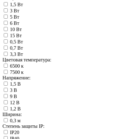
1,5 Вт
3 Вт
5 Вт
6 Вт
10 Вт
15 Вт
0,5 Вт
0,7 Вт
3,3 Вт
Цветовая температура:
6500 к
7500 к
Напряжение:
1,5 В
3 В
9 В
12 В
1,2 В
Ширина:
0,3 м
Степень защиты IP:
IP20
IP40