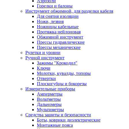
Аэрозоли
Горелки и балоны
Инструмент обжимной, для разделки кабеля
Для снятия изоляции
Ножи, лезвия
Ножницы кабельные
Протяжка нейлоновая
Обжимной инструмент
Прессы гидравлические
Прессы механические
Рулетки и уровни
Ручной инструмент
Зажимы "Крокодил"
Ключи
Молотки, кувалды, топоры
Отвертки
Плоскогубцы и бокорезы
Измерительные приборы
Амперметры
Вольтметры
Дальномеры
Мультиметры
Средства защиты и безопасности
Боты, коврики диэлектрические
Монтажные пояса