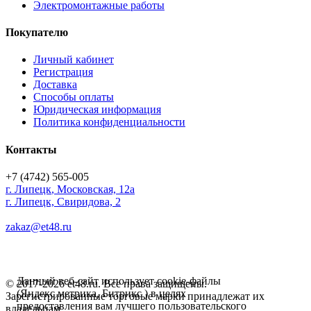
Электромонтажные работы
Покупателю
Личный кабинет
Регистрация
Доставка
Способы оплаты
Юридическая информация
Политика конфиденциальности
Контакты
+7 (4742) 565-005
г.
Липецк
,
Московская, 12а
г. Липецк, Свиридова, 2
zakaz@et48.ru
Данный веб-сайт использует cookie-файлы
© 2017-2026 et48.ru. Все права защищены.
(Яндекс метрика, Битрикс ) в целях
Зарегистрированные торговые марки принадлежат их
предоставления вам лучшего пользовательского
владельцам