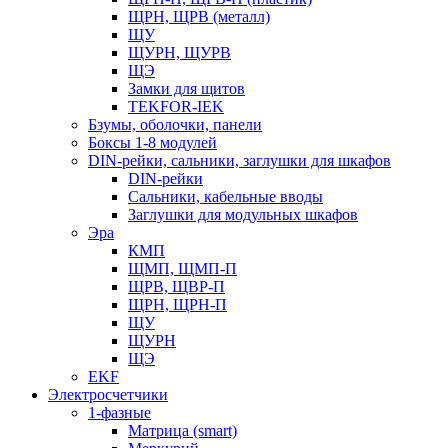
ЩРН, ЩРВ (металл)
ЩУ
ЩУРН, ЩУРВ
ЩЭ
Замки для щитов
TEKFOR-IEK
Бзумы, оболочки, панели
Боксы 1-8 модулей
DIN-рейки, сальники, заглушки для шкафов
DIN-рейки
Сальники, кабельные вводы
Заглушки для модульных шкафов
Эра
КМП
ЩМП, ЩМП-П
ЩРВ, ЩВР-П
ЩРН, ЩРН-П
ЩУ
ЩУРН
ЩЭ
EKF
Электросчетчики
1-фазные
Матрица (smart)