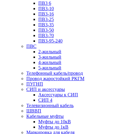
ПВ3 6
ПВ3-10
ПВ3-16
ПВ3-25
ПВ3-35
ПВ3-50
ПВ3-70
ПВ3-95-240
ПВС
2-жильный
3-жильный
4-жильный
5-жильный
Телефонный кабель/провод
Провод жаростойкий РКГМ
ПУГНП
СИП и аксессуары
Аксессуары к СИП
СИП 4
Телевизионный кабель
ШВВП
Кабельные муфты
Муфты до 10кВ
Муфты до 1кВ
Маркировка для кабеля