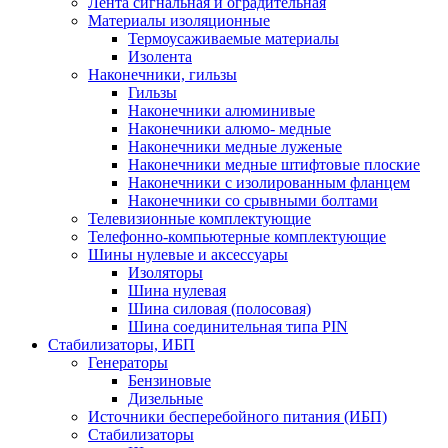
Лента сигнальная и оградительная
Материалы изоляционные
Термоусаживаемые матeриалы
Изолента
Наконечники, гильзы
Гильзы
Наконечники алюминивые
Наконечники алюмо- медные
Наконечники медные луженые
Наконечники медные штифтовые плоские
Наконечники с изолированным фланцем
Наконечники со срывными болтами
Телевизионные комплектующие
Телефонно-компьютерные комплектующие
Шины нулевые и аксессуары
Изоляторы
Шина нулевая
Шина силовая (полосовая)
Шина соединительная типа PIN
Стабилизаторы, ИБП
Генераторы
Бензиновые
Дизельные
Источники бесперебойного питания (ИБП)
Стабилизаторы