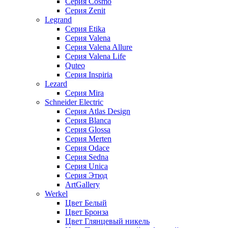
Серия Cosmo
Серия Zenit
Legrand
Серия Etika
Серия Valena
Серия Valena Allure
Серия Valena Life
Quteo
Серия Inspiria
Lezard
Серия Mira
Schneider Electric
Серия Atlas Design
Серия Blanca
Серия Glossa
Серия Merten
Серия Odace
Серия Sedna
Серия Unica
Серия Этюд
ArtGallery
Werkel
Цвет Белый
Цвет Бронза
Цвет Глянцевый никель