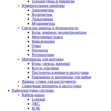
Плоскогубцы и бокорезы
Измерительные приборы
Амперметры
Вольтметры
Дальномеры
Мультиметры
Средства защиты и безопасности
Боты, коврики диэлектрические
Монтажные пояса
Наколенники
Очки
Перчатки
Респираторы
Материалы для монтажа
Буры, сверла, коронки
Круги отрезные
Пистолеты клеевые и аксессуары
Паяльники и материалы для пайки
Ящики, сумки для инструмента
Сварочные аппараты и аксессуары
Кабеленесущие системы
Кабель-канал
Legrand
ДКС
ИЭК