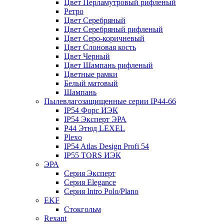
Цвет Перламутровый рифленый
Ретро
Цвет Серебряный
Цвет Серебряный рифленый
Цвет Серо-коричневый
Цвет Слоновая кость
Цвет Черный
Цвет Шампань рифленый
Цветные рамки
Белый матовый
Шампань
Пылевлагозащищенные серии IP44-66
IP54 Форс ИЭК
IP54 Эксперт ЭРА
P44 Этюд LEXEL
Plexo
IP54 Atlas Design Profi 54
IP55 TORS ИЭК
ЭРА
Серия Эксперт
Серия Elegance
Серия Intro Polo/Plano
EKF
Стокгольм
Rexant