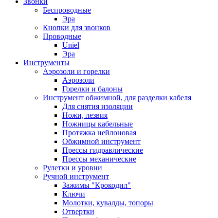
Звонки
Беспроводные
Эра
Кнопки для звонков
Проводные
Uniel
Эра
Инструменты
Аэрозоли и горелки
Аэрозоли
Горелки и балоны
Инструмент обжимной, для разделки кабеля
Для снятия изоляции
Ножи, лезвия
Ножницы кабельные
Протяжка нейлоновая
Обжимной инструмент
Прессы гидравлические
Прессы механические
Рулетки и уровни
Ручной инструмент
Зажимы "Крокодил"
Ключи
Молотки, кувалды, топоры
Отвертки