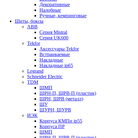
Декоративные
Налобные
Ручные, кемпинговые
Щиты, боксы
ABB
Серия Mistral
Серия UK600
Tekfor
Аксессуары Tekfor
Встраиваемые
Накладные
Накладные ip65
Legrand
Schneider Electric
TDM
ЩМП
ЩРН-П, ЩРВ-П (пластик)
ЩРН, ЩРВ (металл)
ЩУ
ЩУРН, ЩУРВ
ИЭК
Корпуса КМПн ip55
Корпуса ПР
ЩМП
ЩРН-П, ЩРВ-П (пластик)