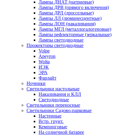
Лампы ДНАТ (натриевые)
Лампы ДРВ (прямого включения)
Лампы ДРЛ (дроссельные)
Лампы ЛЛ (люминесцентные)
Лампы ЛОН (накаливания)
Лампы МГЛ (металлогалогеновые)
Лампы рефлекторные (зеркальные)
Лампы светодиодные
Прожекторы светодиодные
Volpe
Apeyron
Wolta
ИЭК
ЭРА
Фарлайт
Ночники
Светильники настольные
Накаливания и КЛЛ
Светодиодные
Светильники переносные
Светильники Садово-парковые
Настенные
Встр. грунт.
Кемпинговые
На солнечной батарее