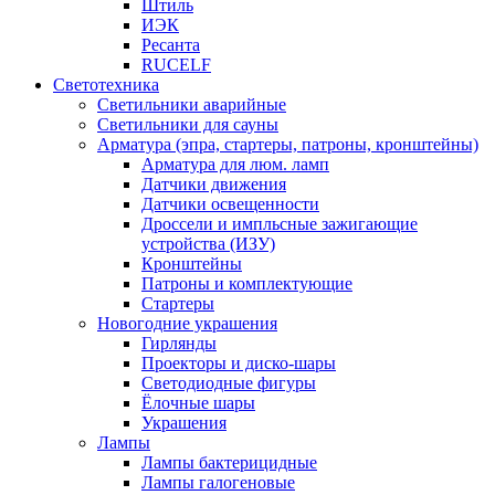
Штиль
ИЭК
Ресанта
RUCELF
Светотехника
Светильники аварийные
Светильники для сауны
Арматура (эпра, стартеры, патроны, кронштейны)
Арматура для люм. ламп
Датчики движения
Датчики освещенности
Дроссели и импльсные зажигающие
устройства (ИЗУ)
Кронштейны
Патроны и комплектующие
Стартеры
Новогодние украшения
Гирлянды
Проекторы и диско-шары
Светодиодные фигуры
Ёлочные шары
Украшения
Лампы
Лампы бактерицидные
Лампы галогеновые