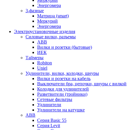
Меркурий
Энергомера
3-фазные
Матрица (smart)
Меркурий
Энергомера
Электроустановочные изделия
Силовые вилки, разъемы
ABB
Вилки и розетки (бытовые)
ИЕК
Таймеры
Robiton
Uniel
Удлинители, вилки, колодки, шнуры
Вилки и розетки на кабель
Выключатели бра, цепочки, шнуры с вилкой
Колодки для удлинителей
Разветвители (тройники)
Сетевые фильтры
Удлинители
Удлинители на катушке
ABB
Серия Basic 55
Серия Levit