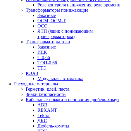
Реле контроля напряжения, реле времени.
Трансформаторы понижающие
Заказные
ОСМ, ОСМ-Т
ОСО
ЯТП (ящик с понижающим
трансформатором)
Трансформаторы тока
Заказные
ИЕК
Т-0,66
ТОП-0,66
ТТЭ
КЭАЗ
Модульная автоматика
Расходные материалы
Герметик, клей, паста.
Знаки безопасности
Кабельные стяжки и основания, дюбель-хомут
ABB
REXANT
Tekfor
ДКС
Дюбель-хомуты