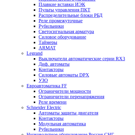
Плавкие вставки ИЭК
Пульты управления ПКТ
Распределительные блоки РБД
Реле промежуточные
Рубильники
Светосигнальная арматура
Силовое оборудование
Таймеры
ARMAT
Legrand
Выключатели автоматические серии RX3
Диф. автоматы
Контакторы
Силовые автоматы DPX
УЗО
Евроавтоматика FF
Ограничители мощности
Ограничители перенапряжения
Реле времени
Schneider Electric
Автоматы защиты двигателя
Контакторы
Модульная автоматика
Рубильники
Низковольтное оборудование Россия-СНГ