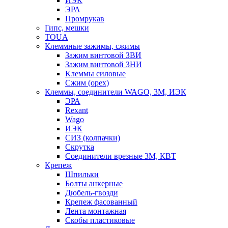
ИЭК
ЭРА
Промрукав
Гипс, мешки
TOUA
Клеммные зажимы, сжимы
Зажим винтовой ЗВИ
Зажим винтовой ЗНИ
Клеммы силовые
Сжим (орех)
Клеммы, соединители WAGO, 3M, ИЭК
ЭРА
Rexant
Wago
ИЭК
СИЗ (колпачки)
Скрутка
Соединители врезные 3M, КВТ
Крепеж
Шпильки
Болты анкерные
Дюбель-гвозди
Крепеж фасованный
Лента монтажная
Скобы пластиковые