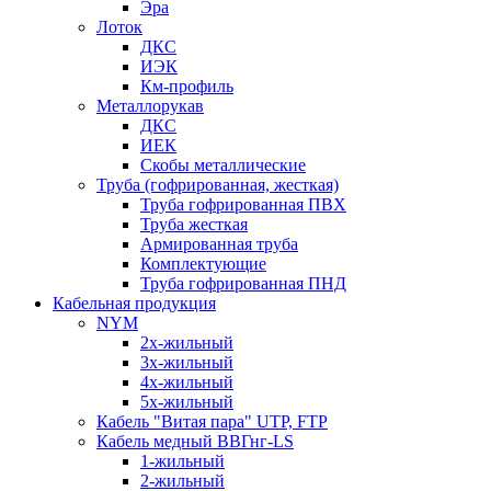
Эра
Лоток
ДКС
ИЭК
Км-профиль
Металлорукав
ДКС
ИЕК
Скобы металлические
Труба (гофрированная, жесткая)
Труба гофрированная ПВХ
Труба жесткая
Армированная труба
Комплектующие
Труба гофрированная ПНД
Кабельная продукция
NYM
2х-жильный
3х-жильный
4х-жильный
5х-жильный
Кабель "Витая пара" UTP, FTP
Кабель медный ВВГнг-LS
1-жильный
2-жильный