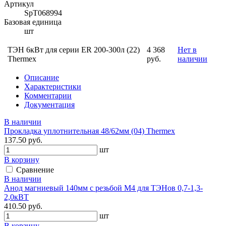
Артикул
SpT068994
Базовая единица
шт
ТЭН 6кВт для серии ER 200-300л (22)
4 368
Нет в
Thermex
руб.
наличии
Описание
Характеристики
Комментарии
Документация
В наличии
Прокладка уплотнительная 48/62мм (04) Thermex
137.50 руб.
шт
В корзину
Сравнение
В наличии
Анод магниевый 140мм с резьбой М4 для ТЭНов 0,7-1,3-
2,0кВТ
410.50 руб.
шт
В корзину