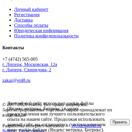
Личный кабинет
Регистрация
Доставка
Способы оплаты
Юридическая информация
Политика конфиденциальности
Контакты
+7 (4742) 565-005
г.
Липецк
,
Московская, 12а
г. Липецк, Свиридова, 2
zakaz@et48.ru
Данный веб-сайт использует cookie-файлы
© 2017-2026 et48.ru. Все права защищены.
(Яндекс метрика, Битрикс ) в целях
Зарегистрированные торговые марки принадлежат их
предоставления вам лучшего пользовательского
владельцам
опыта на нашем сайте. Продолжая использовать
Принять
данный сайт, вы соглашаетесь с использованием
Разработка интернет-магазина —
Webdesign48.ru
нами cookie-файлов (Яндекс метрика, Битрикс).
Войти
Регистрация