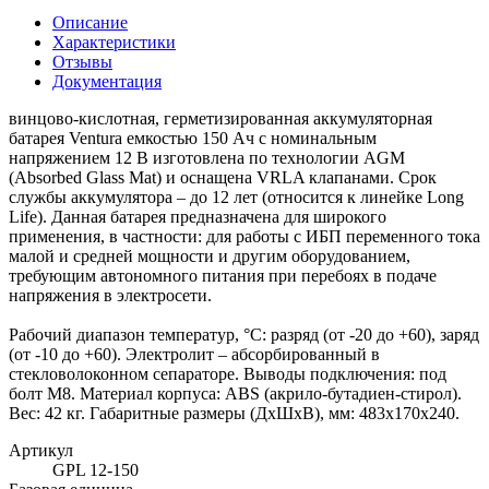
Описание
Характеристики
Отзывы
Документация
винцово-кислотная, герметизированная аккумуляторная
батарея Ventura емкостью 150 Ач с номинальным
напряжением 12 В изготовлена по технологии AGM
(Absorbed Glass Mаt) и оснащена VRLA клапанами. Срок
службы аккумулятора – до 12 лет (относится к линейке Long
Lifе). Данная батарея предназначена для широкого
применения, в частности: для работы с ИБП переменного тока
малой и средней мощности и другим оборудованием,
требующим автономного питания при перебоях в подаче
напряжения в электросети.
Рабочий диапазон температур, °С: разряд (от -20 до +60), заряд
(от -10 до +60). Электролит – абсорбированный в
стекловолоконном сепараторе. Выводы подключения: под
болт М8. Материал корпуса: ABS (акрило-бутадиен-стирол).
Вес: 42 кг. Габаритные размеры (ДхШхВ), мм: 483х170х240.
Артикул
GPL 12-150