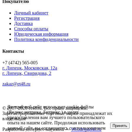
Покупателю
Личный кабинет
Регистрация
Доставка
Способы оплаты
Юридическая информация
Политика конфиденциальности
Контакты
+7 (4742) 565-005
г.
Липецк
,
Московская, 12а
г. Липецк, Свиридова, 2
zakaz@et48.ru
Данный веб-сайт использует cookie-файлы
© 2017-2026 et48.ru. Все права защищены.
(Яндекс метрика, Битрикс ) в целях
Зарегистрированные торговые марки принадлежат их
предоставления вам лучшего пользовательского
владельцам
опыта на нашем сайте. Продолжая использовать
Принять
данный сайт, вы соглашаетесь с использованием
Разработка интернет-магазина —
Webdesign48.ru