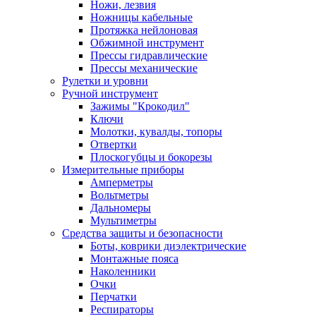
Ножи, лезвия
Ножницы кабельные
Протяжка нейлоновая
Обжимной инструмент
Прессы гидравлические
Прессы механические
Рулетки и уровни
Ручной инструмент
Зажимы "Крокодил"
Ключи
Молотки, кувалды, топоры
Отвертки
Плоскогубцы и бокорезы
Измерительные приборы
Амперметры
Вольтметры
Дальномеры
Мультиметры
Средства защиты и безопасности
Боты, коврики диэлектрические
Монтажные пояса
Наколенники
Очки
Перчатки
Респираторы