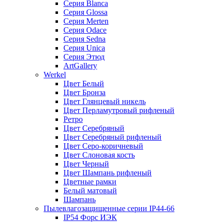
Серия Blanca
Серия Glossa
Серия Merten
Серия Odace
Серия Sedna
Серия Unica
Серия Этюд
ArtGallery
Werkel
Цвет Белый
Цвет Бронза
Цвет Глянцевый никель
Цвет Перламутровый рифленый
Ретро
Цвет Серебряный
Цвет Серебряный рифленый
Цвет Серо-коричневый
Цвет Слоновая кость
Цвет Черный
Цвет Шампань рифленый
Цветные рамки
Белый матовый
Шампань
Пылевлагозащищенные серии IP44-66
IP54 Форс ИЭК