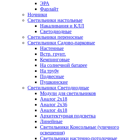
ЭРА
Фарлайт
Ночники
Светильники настольные
Накаливания и КЛЛ
Светодиодные
Светильники переносные
Светильники Садово-парковые
Настенные
Встр. грунт.
Кемпинговые
На солнечной батарее
На трубу
Подвесные
Пушкинские
Светильники Светодиодные
Модули для светильников
Аналог 2х18
Аналог 2х36
Аналог 4х18
Архитектурная подсветка
Линейные
Светильники Консольные (уличного
освещения)
Светильники настенно-потолочные