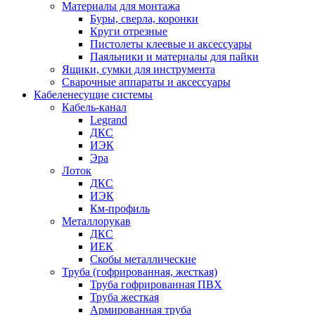
Материалы для монтажа
Буры, сверла, коронки
Круги отрезные
Пистолеты клеевые и аксессуары
Паяльники и материалы для пайки
Ящики, сумки для инструмента
Сварочные аппараты и аксессуары
Кабеленесущие системы
Кабель-канал
Legrand
ДКС
ИЭК
Эра
Лоток
ДКС
ИЭК
Км-профиль
Металлорукав
ДКС
ИЕК
Скобы металлические
Труба (гофрированная, жесткая)
Труба гофрированная ПВХ
Труба жесткая
Армированная труба