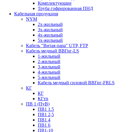
Комплектующие
Труба гофрированная ПНД
Кабельная продукция
NYM
2х-жильный
3х-жильный
4х-жильный
5х-жильный
Кабель "Витая пара" UTP, FTP
Кабель медный ВВГнг-LS
1-жильный
2-жильный
3-жильный
4-жильный
5-жильный
Кабель медный силовой ВВГнг-FRLS
КГ
КГ
КГтп
ПВ 1 (ПуВ)
ПВ1 1.5
ПВ1 2,5
ПВ1 4
ПВ1 6
ПВ1-10