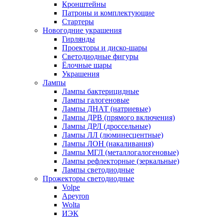
Кронштейны
Патроны и комплектующие
Стартеры
Новогодние украшения
Гирлянды
Проекторы и диско-шары
Светодиодные фигуры
Ёлочные шары
Украшения
Лампы
Лампы бактерицидные
Лампы галогеновые
Лампы ДНАТ (натриевые)
Лампы ДРВ (прямого включения)
Лампы ДРЛ (дроссельные)
Лампы ЛЛ (люминесцентные)
Лампы ЛОН (накаливания)
Лампы МГЛ (металлогалогеновые)
Лампы рефлекторные (зеркальные)
Лампы светодиодные
Прожекторы светодиодные
Volpe
Apeyron
Wolta
ИЭК