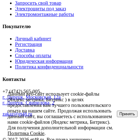
Запросить свой товар
Электрощиты под заказ
Электромонтажные работы
Покупателю
Личный кабинет
Регистрация
Доставка
Способы оплаты
Юридическая информация
Политика конфиденциальности
Контакты
+7 (4742) 565-005
Данный веб-сайт использует cookie-файлы
г.
Липецк
,
Московская, 12а
(Яндекс метрика, Битрикс ) в целях
г. Липецк, Свиридова, 2
предоставления вам лучшего пользовательского
опыта на нашем сайте. Продолжая использовать
zakaz@et48.ru
Принять
данный сайт, вы соглашаетесь с использованием
нами cookie-файлов (Яндекс метрика, Битрикс).
Для получения дополнительной информации см.
Политика Cookie
.
© 2017-2026 et48.ru. Все права защищены.