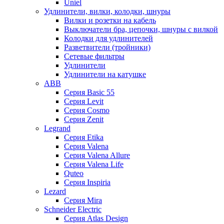
Uniel
Удлинители, вилки, колодки, шнуры
Вилки и розетки на кабель
Выключатели бра, цепочки, шнуры с вилкой
Колодки для удлинителей
Разветвители (тройники)
Сетевые фильтры
Удлинители
Удлинители на катушке
ABB
Серия Basic 55
Серия Levit
Серия Cosmo
Серия Zenit
Legrand
Серия Etika
Серия Valena
Серия Valena Allure
Серия Valena Life
Quteo
Серия Inspiria
Lezard
Серия Mira
Schneider Electric
Серия Atlas Design