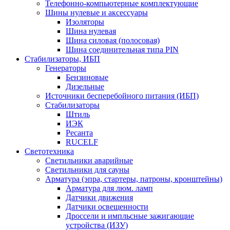
Телефонно-компьютерные комплектующие
Шины нулевые и аксессуары
Изоляторы
Шина нулевая
Шина силовая (полосовая)
Шина соединительная типа PIN
Стабилизаторы, ИБП
Генераторы
Бензиновые
Дизельные
Источники бесперебойного питания (ИБП)
Стабилизаторы
Штиль
ИЭК
Ресанта
RUCELF
Светотехника
Светильники аварийные
Светильники для сауны
Арматура (эпра, стартеры, патроны, кронштейны)
Арматура для люм. ламп
Датчики движения
Датчики освещенности
Дроссели и импльсные зажигающие
устройства (ИЗУ)