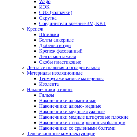
Wago
ИЭК
СИЗ (колпачки)
Скрутка
Соединители врезные 3M, КВТ
Крепеж
Шпильки
Болты анкерные
Дюбель-гвозди
Крепеж фасованный
Лента монтажная
Скобы пластиковые
Лента сигнальная и оградительная
Материалы изоляционные
Термоусаживаемые матeриалы
Изолента
Наконечники, гильзы
Гильзы
Наконечники алюминивые
Наконечники алюмо- медные
Наконечники медные луженые
Наконечники медные штифтовые плоские
Наконечники с изолированным фланцем
Наконечники со срывными болтами
Телевизионные комплектующие