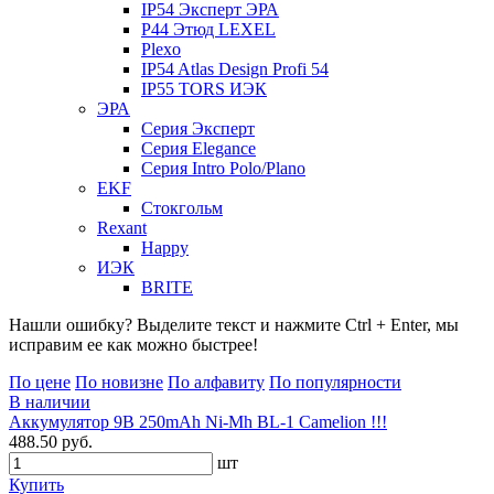
IP54 Эксперт ЭРА
P44 Этюд LEXEL
Plexo
IP54 Atlas Design Profi 54
IP55 TORS ИЭК
ЭРА
Серия Эксперт
Серия Elegance
Серия Intro Polo/Plano
EKF
Стокгольм
Rexant
Happy
ИЭК
BRITE
Нашли ошибку? Выделите текст и нажмите Ctrl + Enter, мы
исправим ее как можно быстрее!
По цене
По новизне
По алфавиту
По популярности
В наличии
Аккумулятор 9В 250mAh Ni-Mh BL-1 Camelion !!!
488.50 руб.
шт
Купить