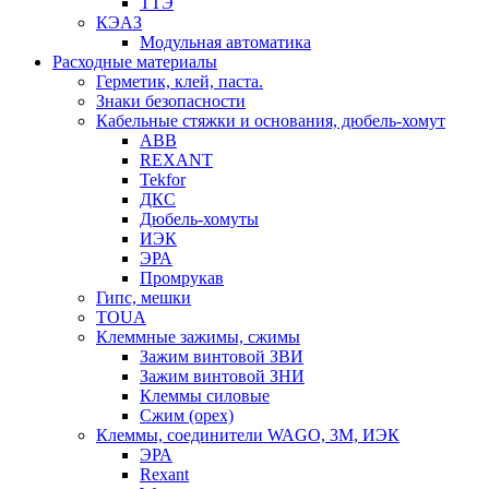
ТТЭ
КЭАЗ
Модульная автоматика
Расходные материалы
Герметик, клей, паста.
Знаки безопасности
Кабельные стяжки и основания, дюбель-хомут
ABB
REXANT
Tekfor
ДКС
Дюбель-хомуты
ИЭК
ЭРА
Промрукав
Гипс, мешки
TOUA
Клеммные зажимы, сжимы
Зажим винтовой ЗВИ
Зажим винтовой ЗНИ
Клеммы силовые
Сжим (орех)
Клеммы, соединители WAGO, 3M, ИЭК
ЭРА
Rexant