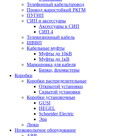
Телефонный кабель/провод
Провод жаростойкий РКГМ
ПУГНП
СИП и аксессуары
Аксессуары к СИП
СИП 4
Телевизионный кабель
ШВВП
Кабельные муфты
Муфты до 10кВ
Муфты до 1кВ
Маркировка для кабеля
Бирки, фломастеры
Коробки
Коробки распределительные
Открытой установки
Скрытой установки
Коробки установочные
GUSI
HEGEL
Schneider Electric
Эра
Люки
Низковольтное оборудование
ABB