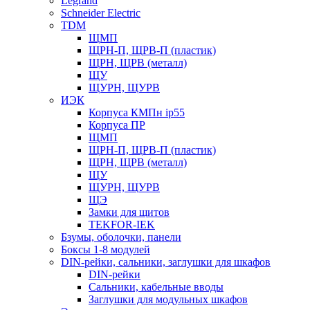
Legrand
Schneider Electric
TDM
ЩМП
ЩРН-П, ЩРВ-П (пластик)
ЩРН, ЩРВ (металл)
ЩУ
ЩУРН, ЩУРВ
ИЭК
Корпуса КМПн ip55
Корпуса ПР
ЩМП
ЩРН-П, ЩРВ-П (пластик)
ЩРН, ЩРВ (металл)
ЩУ
ЩУРН, ЩУРВ
ЩЭ
Замки для щитов
TEKFOR-IEK
Бзумы, оболочки, панели
Боксы 1-8 модулей
DIN-рейки, сальники, заглушки для шкафов
DIN-рейки
Сальники, кабельные вводы
Заглушки для модульных шкафов