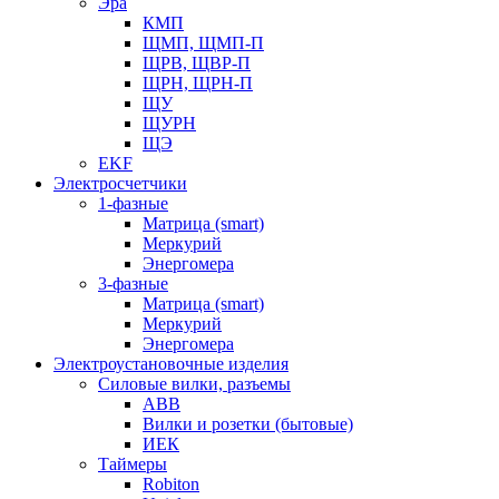
Эра
КМП
ЩМП, ЩМП-П
ЩРВ, ЩВР-П
ЩРН, ЩРН-П
ЩУ
ЩУРН
ЩЭ
EKF
Электросчетчики
1-фазные
Матрица (smart)
Меркурий
Энергомера
3-фазные
Матрица (smart)
Меркурий
Энергомера
Электроустановочные изделия
Силовые вилки, разъемы
ABB
Вилки и розетки (бытовые)
ИЕК
Таймеры
Robiton