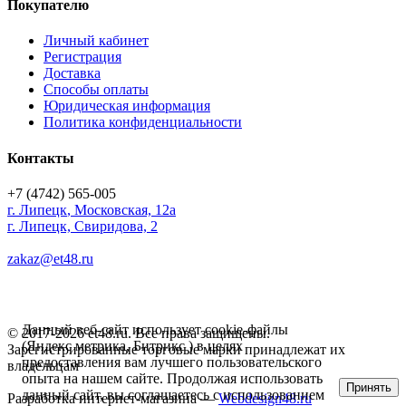
Покупателю
Личный кабинет
Регистрация
Доставка
Способы оплаты
Юридическая информация
Политика конфиденциальности
Контакты
+7 (4742) 565-005
г.
Липецк
,
Московская, 12а
г. Липецк, Свиридова, 2
zakaz@et48.ru
Данный веб-сайт использует cookie-файлы
© 2017-2026 et48.ru. Все права защищены.
(Яндекс метрика, Битрикс ) в целях
Зарегистрированные торговые марки принадлежат их
предоставления вам лучшего пользовательского
владельцам
опыта на нашем сайте. Продолжая использовать
Принять
данный сайт, вы соглашаетесь с использованием
Разработка интернет-магазина —
Webdesign48.ru