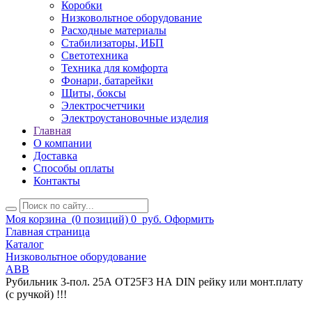
Коробки
Низковольтное оборудование
Расходные материалы
Стабилизаторы, ИБП
Светотехника
Техника для комфорта
Фонари, батарейки
Щиты, боксы
Электросчетчики
Электроустановочные изделия
Главная
О компании
Доставка
Способы оплаты
Контакты
Моя корзина
(0 позиций)
0
руб.
Оформить
Главная страница
Каталог
Низковольтное оборудование
ABB
Рубильник 3-пол. 25А ОT25F3 НА DIN рейку или монт.плату
(с ручкой) !!!