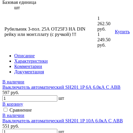
Базовая единица
шт
1
262.50
Рубильник 3-пол. 25А ОT25F3 НА DIN
руб.
Купить
рейку или монт.плату (с ручкой) !!!
1
249.50
руб.
Описание
Характеристики
Комментарии
Документация
В наличии
Выключатель автоматический SH201 1P 6А 6.0кА С АВВ
597 руб.
шт
В корзину
Сравнение
В наличии
Выключатель автоматический SH201 1P 10А 6.0кА С АВВ
551 руб.
шт