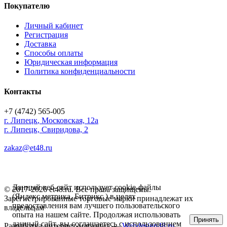
Покупателю
Личный кабинет
Регистрация
Доставка
Способы оплаты
Юридическая информация
Политика конфиденциальности
Контакты
+7 (4742) 565-005
г.
Липецк
,
Московская, 12а
г. Липецк, Свиридова, 2
zakaz@et48.ru
Данный веб-сайт использует cookie-файлы
© 2017-2026 et48.ru. Все права защищены.
(Яндекс метрика, Битрикс ) в целях
Зарегистрированные торговые марки принадлежат их
предоставления вам лучшего пользовательского
владельцам
опыта на нашем сайте. Продолжая использовать
Принять
данный сайт, вы соглашаетесь с использованием
Разработка интернет-магазина —
Webdesign48.ru