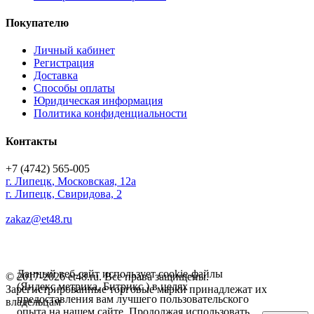
Покупателю
Личный кабинет
Регистрация
Доставка
Способы оплаты
Юридическая информация
Политика конфиденциальности
Контакты
+7 (4742) 565-005
г.
Липецк
,
Московская, 12а
г. Липецк, Свиридова, 2
zakaz@et48.ru
Данный веб-сайт использует cookie-файлы
© 2017-2026 et48.ru. Все права защищены.
(Яндекс метрика, Битрикс ) в целях
Зарегистрированные торговые марки принадлежат их
предоставления вам лучшего пользовательского
владельцам
опыта на нашем сайте. Продолжая использовать