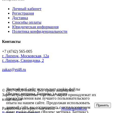
Личный кабинет
Регистрация
Доставка
Способы оплаты
Юридическая информация
Политика конфиденциальности
Контакты
+7 (4742) 565-005
г.
Липецк
,
Московская, 12а
г. Липецк, Свиридова, 2
zakaz@et48.ru
Данный веб-сайт использует cookie-файлы
© 2017-2026 et48.ru. Все права защищены.
(Яндекс метрика, Битрикс ) в целях
Зарегистрированные торговые марки принадлежат их
предоставления вам лучшего пользовательского
владельцам
опыта на нашем сайте. Продолжая использовать
Принять
данный сайт, вы соглашаетесь с использованием
Разработка интернет-магазина —
Webdesign48.ru
нами cookie-файлов (Яндекс метрика, Битрикс).
Войти
Регистрация