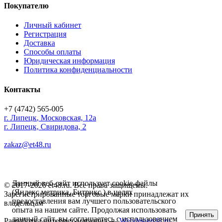
Покупателю
Личный кабинет
Регистрация
Доставка
Способы оплаты
Юридическая информация
Политика конфиденциальности
Контакты
+7 (4742) 565-005
г.
Липецк
,
Московская, 12а
г. Липецк, Свиридова, 2
zakaz@et48.ru
Данный веб-сайт использует cookie-файлы
© 2017-2026 et48.ru. Все права защищены.
(Яндекс метрика, Битрикс ) в целях
Зарегистрированные торговые марки принадлежат их
предоставления вам лучшего пользовательского
владельцам
опыта на нашем сайте. Продолжая использовать
Принять
данный сайт, вы соглашаетесь с использованием
Разработка интернет-магазина —
Webdesign48.ru