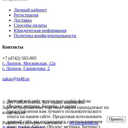
Личный кабинет
Регистрация
Доставка
Способы оплаты
Юридическая информация
Политика конфиденциальности
Контакты
+7 (4742) 565-005
г.
Липецк
,
Московская, 12а
г. Липецк, Свиридова, 2
zakaz@et48.ru
Данный веб-сайт использует cookie-файлы
© 2017-2026 et48.ru. Все права защищены.
(Яндекс метрика, Битрикс ) в целях
Зарегистрированные торговые марки принадлежат их
предоставления вам лучшего пользовательского
владельцам
опыта на нашем сайте. Продолжая использовать
Принять
данный сайт, вы соглашаетесь с использованием
Разработка интернет-магазина —
Webdesign48.ru
нами cookie-файлов (Яндекс метрика, Битрикс).
Войти
Регистрация