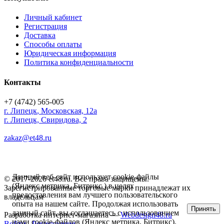
Личный кабинет
Регистрация
Доставка
Способы оплаты
Юридическая информация
Политика конфиденциальности
Контакты
+7 (4742) 565-005
г.
Липецк
,
Московская, 12а
г. Липецк, Свиридова, 2
zakaz@et48.ru
Данный веб-сайт использует cookie-файлы
© 2017-2026 et48.ru. Все права защищены.
(Яндекс метрика, Битрикс ) в целях
Зарегистрированные торговые марки принадлежат их
предоставления вам лучшего пользовательского
владельцам
опыта на нашем сайте. Продолжая использовать
Принять
данный сайт, вы соглашаетесь с использованием
Разработка интернет-магазина —
Webdesign48.ru
нами cookie-файлов (Яндекс метрика, Битрикс).
Войти
Регистрация