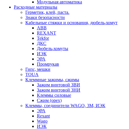
Модульная автоматика
Расходные материалы
Герметик, клей, паста.
Знаки безопасности
Кабельные стяжки и основания, дюбель-хомут
ABB
REXANT
Tekfor
ДКС
Дюбель-хомуты
ИЭК
ЭРА
Промрукав
Гипс, мешки
TOUA
Клеммные зажимы, сжимы
Зажим винтовой ЗВИ
Зажим винтовой ЗНИ
Клеммы силовые
Сжим (орех)
Клеммы, соединители WAGO, 3M, ИЭК
ЭРА
Rexant
Wago
ИЭК