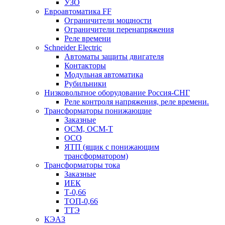
УЗО
Евроавтоматика FF
Ограничители мощности
Ограничители перенапряжения
Реле времени
Schneider Electric
Автоматы защиты двигателя
Контакторы
Модульная автоматика
Рубильники
Низковольтное оборудование Россия-СНГ
Реле контроля напряжения, реле времени.
Трансформаторы понижающие
Заказные
ОСМ, ОСМ-Т
ОСО
ЯТП (ящик с понижающим
трансформатором)
Трансформаторы тока
Заказные
ИЕК
Т-0,66
ТОП-0,66
ТТЭ
КЭАЗ