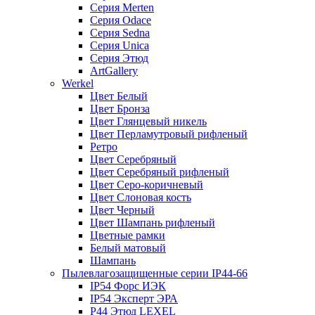
Серия Merten
Серия Odace
Серия Sedna
Серия Unica
Серия Этюд
ArtGallery
Werkel
Цвет Белый
Цвет Бронза
Цвет Глянцевый никель
Цвет Перламутровый рифленый
Ретро
Цвет Серебряный
Цвет Серебряный рифленый
Цвет Серо-коричневый
Цвет Слоновая кость
Цвет Черный
Цвет Шампань рифленый
Цветные рамки
Белый матовый
Шампань
Пылевлагозащищенные серии IP44-66
IP54 Форс ИЭК
IP54 Эксперт ЭРА
P44 Этюд LEXEL