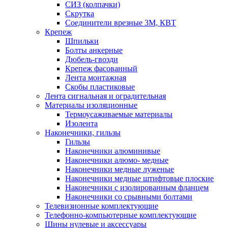
СИЗ (колпачки)
Скрутка
Соединители врезные 3M, КВТ
Крепеж
Шпильки
Болты анкерные
Дюбель-гвозди
Крепеж фасованный
Лента монтажная
Скобы пластиковые
Лента сигнальная и оградительная
Материалы изоляционные
Термоусаживаемые матeриалы
Изолента
Наконечники, гильзы
Гильзы
Наконечники алюминивые
Наконечники алюмо- медные
Наконечники медные луженые
Наконечники медные штифтовые плоские
Наконечники с изолированным фланцем
Наконечники со срывными болтами
Телевизионные комплектующие
Телефонно-компьютерные комплектующие
Шины нулевые и аксессуары