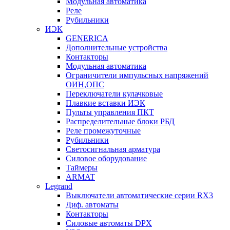
Модульная автоматика
Реле
Рубильники
ИЭК
GENERICA
Дополнительные устройства
Контакторы
Модульная автоматика
Ограничители импульсных напряжений
ОИН,ОПС
Переключатели кулачковые
Плавкие вставки ИЭК
Пульты управления ПКТ
Распределительные блоки РБД
Реле промежуточные
Рубильники
Светосигнальная арматура
Силовое оборудование
Таймеры
ARMAT
Legrand
Выключатели автоматические серии RX3
Диф. автоматы
Контакторы
Силовые автоматы DPX