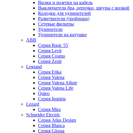
Вилки и розетки на кабель
Выключатели бра, цепочки, шнуры с вилкой
Колодки для удлинителей
Разветвители (тройники)
Сетевые фильтры
Удлинители
Удлинители на катушке
ABB
Серия Basic 55
Серия Levit
Серия Cosmo
Серия Zenit
Legrand
Серия Etika
Серия Valena
Серия Valena Allure
Серия Valena Life
Quteo
Серия Inspiria
Lezard
Серия Mira
Schneider Electric
Серия Atlas Design
Серия Blanca
Серия Glossa