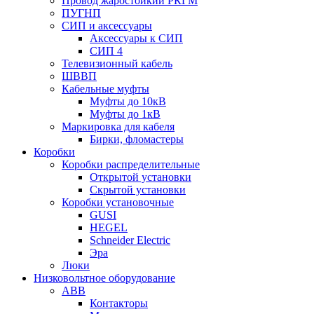
Провод жаростойкий РКГМ
ПУГНП
СИП и аксессуары
Аксессуары к СИП
СИП 4
Телевизионный кабель
ШВВП
Кабельные муфты
Муфты до 10кВ
Муфты до 1кВ
Маркировка для кабеля
Бирки, фломастеры
Коробки
Коробки распределительные
Открытой установки
Скрытой установки
Коробки установочные
GUSI
HEGEL
Schneider Electric
Эра
Люки
Низковольтное оборудование
ABB
Контакторы