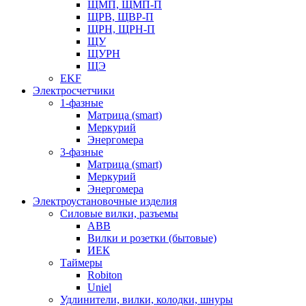
ЩМП, ЩМП-П
ЩРВ, ЩВР-П
ЩРН, ЩРН-П
ЩУ
ЩУРН
ЩЭ
EKF
Электросчетчики
1-фазные
Матрица (smart)
Меркурий
Энергомера
3-фазные
Матрица (smart)
Меркурий
Энергомера
Электроустановочные изделия
Силовые вилки, разъемы
ABB
Вилки и розетки (бытовые)
ИЕК
Таймеры
Robiton
Uniel
Удлинители, вилки, колодки, шнуры