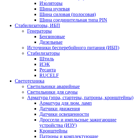
Изоляторы
Шина нулевая
Шина силовая (полосовая)
Шина соединительная типа PIN
Стабилизаторы, ИБП
Генераторы
Бензиновые
Дизельные
Источники бесперебойного питания (ИБП)
Стабилизаторы
Штиль
ИЭК
Ресанта
RUCELF
Светотехника
Светильники аварийные
Светильники для сауны
Арматура (эпра, стартеры, патроны, кронштейны)
Арматура для люм. ламп
Датчики движения
Датчики освещенности
Дроссели и импльсные зажигающие
устройства (ИЗУ)
Кронштейны
Патроны и комплектующие