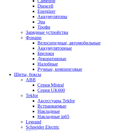
Camelion
Duracell
Energizer
Аккумуляторы
Эра
Трофи
Зарядные устройства
Фонари
Велосипедные, автомобильные
Аккумуляторные
Брелоки
Декоративные
Налобные
Ручные, кемпинговые
Щиты, боксы
ABB
Серия Mistral
Серия UK600
Tekfor
Аксессуары Tekfor
Встраиваемые
Накладные
Накладные ip65
Legrand
Schneider Electric