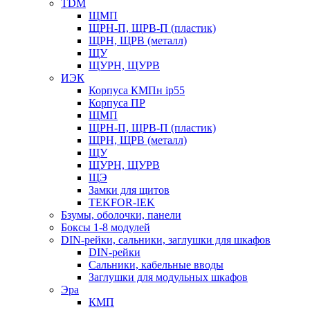
TDM
ЩМП
ЩРН-П, ЩРВ-П (пластик)
ЩРН, ЩРВ (металл)
ЩУ
ЩУРН, ЩУРВ
ИЭК
Корпуса КМПн ip55
Корпуса ПР
ЩМП
ЩРН-П, ЩРВ-П (пластик)
ЩРН, ЩРВ (металл)
ЩУ
ЩУРН, ЩУРВ
ЩЭ
Замки для щитов
TEKFOR-IEK
Бзумы, оболочки, панели
Боксы 1-8 модулей
DIN-рейки, сальники, заглушки для шкафов
DIN-рейки
Сальники, кабельные вводы
Заглушки для модульных шкафов
Эра
КМП