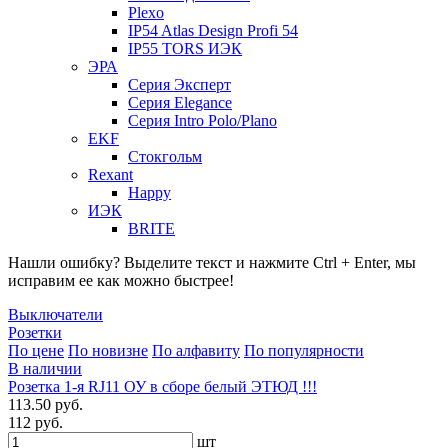
Plexo
IP54 Atlas Design Profi 54
IP55 TORS ИЭК
ЭРА
Серия Эксперт
Серия Elegance
Серия Intro Polo/Plano
EKF
Стокгольм
Rexant
Happy
ИЭК
BRITE
Нашли ошибку? Выделите текст и нажмите Ctrl + Enter, мы
исправим ее как можно быстрее!
Выключатели
Розетки
По цене
По новизне
По алфавиту
По популярности
В наличии
Розетка 1-я RJ11 ОУ в сборе белый ЭТЮД !!!
113.50 руб.
112 руб.
шт