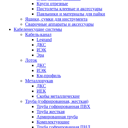
Круги отрезные
Пистолеты клеевые и аксессуары
Паяльники и материалы для пайки
Ящики, сумки для инструмента
Сварочные аппараты и аксессуары
Кабеленесущие системы
Кабель-канал
Legrand
ДКС
ИЭК
Эра
Лоток
ДКС
ИЭК
Км-профиль
Металлорукав
ДКС
ИЕК
Скобы металлические
Труба (гофрированная, жесткая)
Труба гофрированная ПВХ
Труба жесткая
Армированная труба
Комплектующие
Труба гофрированная ПНД