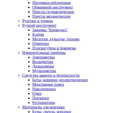
Протяжка нейлоновая
Обжимной инструмент
Прессы гидравлические
Прессы механические
Рулетки и уровни
Ручной инструмент
Зажимы "Крокодил"
Ключи
Молотки, кувалды, топоры
Отвертки
Плоскогубцы и бокорезы
Измерительные приборы
Амперметры
Вольтметры
Дальномеры
Мультиметры
Средства защиты и безопасности
Боты, коврики диэлектрические
Монтажные пояса
Наколенники
Очки
Перчатки
Респираторы
Материалы для монтажа
Буры, сверла, коронки