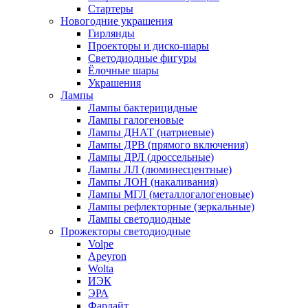
Стартеры
Новогодние украшения
Гирлянды
Проекторы и диско-шары
Светодиодные фигуры
Ёлочные шары
Украшения
Лампы
Лампы бактерицидные
Лампы галогеновые
Лампы ДНАТ (натриевые)
Лампы ДРВ (прямого включения)
Лампы ДРЛ (дроссельные)
Лампы ЛЛ (люминесцентные)
Лампы ЛОН (накаливания)
Лампы МГЛ (металлогалогеновые)
Лампы рефлекторные (зеркальные)
Лампы светодиодные
Прожекторы светодиодные
Volpe
Apeyron
Wolta
ИЭК
ЭРА
Фарлайт