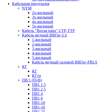
Кабельная продукция
NYM
2х-жильный
3х-жильный
4х-жильный
5х-жильный
Кабель "Витая пара" UTP, FTP
Кабель медный ВВГнг-LS
1-жильный
2-жильный
3-жильный
4-жильный
5-жильный
Кабель медный силовой ВВГнг-FRLS
КГ
КГ
КГтп
ПВ 1 (ПуВ)
ПВ1 1.5
ПВ1 2,5
ПВ1 4
ПВ1 6
ПВ1-10
ПВ1-16
ПВ1-25