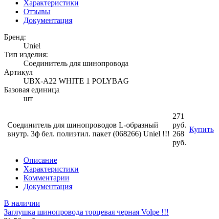
Характеристики
Отзывы
Документация
Бренд:
Uniel
Тип изделия:
Соединитель для шинопровода
Артикул
UBX-A22 WHITE 1 POLYBAG
Базовая единица
шт
271
Соединитель для шинопроводов L-образный
руб.
Купить
внутр. 3ф бел. полиэтил. пакет (068266) Uniel !!!
268
руб.
Описание
Характеристики
Комментарии
Документация
В наличии
Заглушка шинопровода торцевая черная Volpe !!!