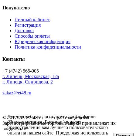
Покупателю
Личный кабинет
Регистрация
Доставка
Способы оплаты
Юридическая информация
Политика конфиденциальности
Контакты
+7 (4742) 565-005
г.
Липецк
,
Московская, 12а
г. Липецк, Свиридова, 2
zakaz@et48.ru
Данный веб-сайт использует cookie-файлы
© 2017-2026 et48.ru. Все права защищены.
(Яндекс метрика, Битрикс ) в целях
Зарегистрированные торговые марки принадлежат их
предоставления вам лучшего пользовательского
владельцам
опыта на нашем сайте. Продолжая использовать
Принять