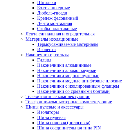
Шпильки
Болты анкерные
Дюбель-гвозди
Крепеж фасованный
Лента монтажная
Скобы пластиковые
Лента сигнальная и оградительная
Материалы изоляционные
Термоусаживаемые матeриалы
Изолента
Наконечники, гильзы
Гильзы
Наконечники алюминивые
Наконечники алюмо- медные
Наконечники медные луженые
Наконечники медные штифтовые плоские
Наконечники с изолированным фланцем
Наконечники со срывными болтами
Телевизионные комплектующие
Телефонно-компьютерные комплектующие
Шины нулевые и аксессуары
Изоляторы
Шина нулевая
Шина силовая (полосовая)
Шина соединительная типа PIN