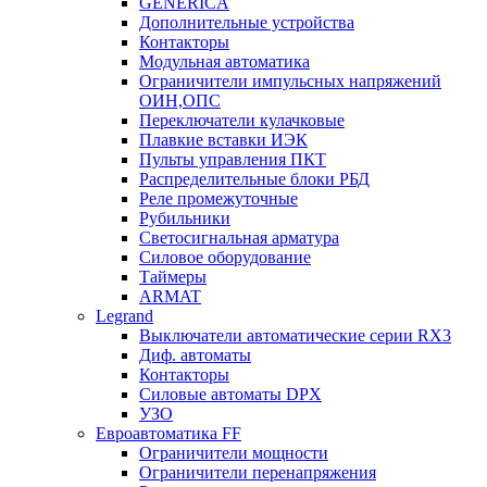
GENERICA
Дополнительные устройства
Контакторы
Модульная автоматика
Ограничители импульсных напряжений
ОИН,ОПС
Переключатели кулачковые
Плавкие вставки ИЭК
Пульты управления ПКТ
Распределительные блоки РБД
Реле промежуточные
Рубильники
Светосигнальная арматура
Силовое оборудование
Таймеры
ARMAT
Legrand
Выключатели автоматические серии RX3
Диф. автоматы
Контакторы
Силовые автоматы DPX
УЗО
Евроавтоматика FF
Ограничители мощности
Ограничители перенапряжения