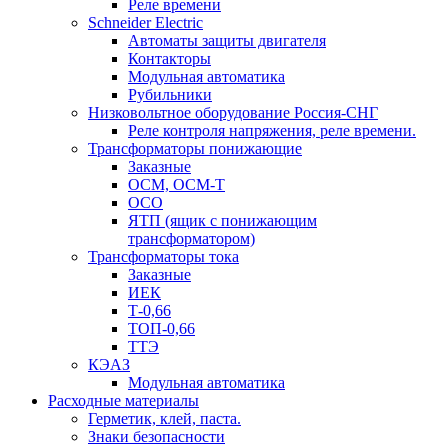
Реле времени
Schneider Electric
Автоматы защиты двигателя
Контакторы
Модульная автоматика
Рубильники
Низковольтное оборудование Россия-СНГ
Реле контроля напряжения, реле времени.
Трансформаторы понижающие
Заказные
ОСМ, ОСМ-Т
ОСО
ЯТП (ящик с понижающим
трансформатором)
Трансформаторы тока
Заказные
ИЕК
Т-0,66
ТОП-0,66
ТТЭ
КЭАЗ
Модульная автоматика
Расходные материалы
Герметик, клей, паста.
Знаки безопасности