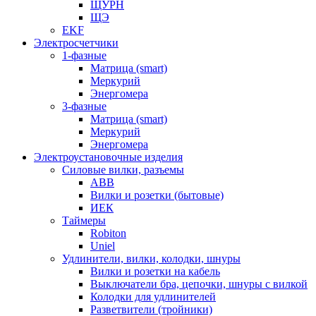
ЩУРН
ЩЭ
EKF
Электросчетчики
1-фазные
Матрица (smart)
Меркурий
Энергомера
3-фазные
Матрица (smart)
Меркурий
Энергомера
Электроустановочные изделия
Силовые вилки, разъемы
ABB
Вилки и розетки (бытовые)
ИЕК
Таймеры
Robiton
Uniel
Удлинители, вилки, колодки, шнуры
Вилки и розетки на кабель
Выключатели бра, цепочки, шнуры с вилкой
Колодки для удлинителей
Разветвители (тройники)