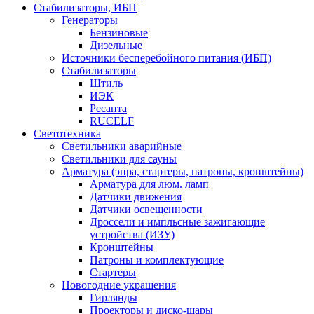
Стабилизаторы, ИБП
Генераторы
Бензиновые
Дизельные
Источники бесперебойного питания (ИБП)
Стабилизаторы
Штиль
ИЭК
Ресанта
RUCELF
Светотехника
Светильники аварийные
Светильники для сауны
Арматура (эпра, стартеры, патроны, кронштейны)
Арматура для люм. ламп
Датчики движения
Датчики освещенности
Дроссели и импльсные зажигающие
устройства (ИЗУ)
Кронштейны
Патроны и комплектующие
Стартеры
Новогодние украшения
Гирлянды
Проекторы и диско-шары