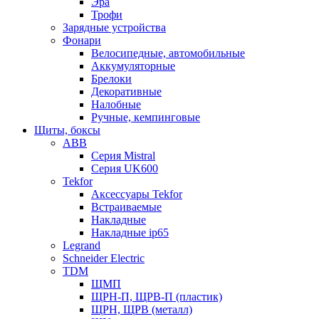
Эра
Трофи
Зарядные устройства
Фонари
Велосипедные, автомобильные
Аккумуляторные
Брелоки
Декоративные
Налобные
Ручные, кемпинговые
Щиты, боксы
ABB
Серия Mistral
Серия UK600
Tekfor
Аксессуары Tekfor
Встраиваемые
Накладные
Накладные ip65
Legrand
Schneider Electric
TDM
ЩМП
ЩРН-П, ЩРВ-П (пластик)
ЩРН, ЩРВ (металл)