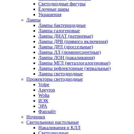
Светодиодные фигуры
Ёлочные шары
Украшения
Лампы
Лампы бактерицидные
Лампы галогеновые
Лампы ДНАТ (натриевые)
Лампы ДРВ (прямого включения)
Лампы ДРЛ (дроссельные)
Лампы ЛЛ (люминесцентные)
Лампы ЛОН (накаливания)
Лампы МГЛ (металлогалогеновые)
Лампы рефлекторные (зеркальные)
Лампы светодиодные
Прожекторы светодиодные
Volpe
Apeyron
Wolta
ИЭК
ЭРА
Фарлайт
Ночники
Светильники настольные
Накаливания и КЛЛ
Светодиодные