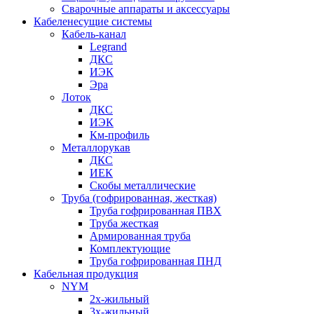
Сварочные аппараты и аксессуары
Кабеленесущие системы
Кабель-канал
Legrand
ДКС
ИЭК
Эра
Лоток
ДКС
ИЭК
Км-профиль
Металлорукав
ДКС
ИЕК
Скобы металлические
Труба (гофрированная, жесткая)
Труба гофрированная ПВХ
Труба жесткая
Армированная труба
Комплектующие
Труба гофрированная ПНД
Кабельная продукция
NYM
2х-жильный
3х-жильный