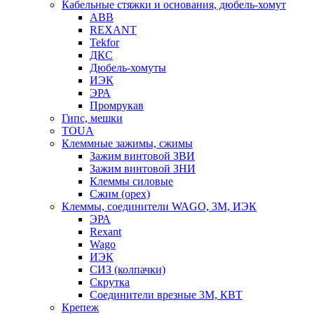
Кабельные стяжки и основания, дюбель-хомут
ABB
REXANT
Tekfor
ДКС
Дюбель-хомуты
ИЭК
ЭРА
Промрукав
Гипс, мешки
TOUA
Клеммные зажимы, сжимы
Зажим винтовой ЗВИ
Зажим винтовой ЗНИ
Клеммы силовые
Сжим (орех)
Клеммы, соединители WAGO, 3M, ИЭК
ЭРА
Rexant
Wago
ИЭК
СИЗ (колпачки)
Скрутка
Соединители врезные 3M, КВТ
Крепеж