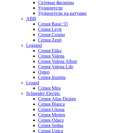
Сетевые фильтры
Удлинители
Удлинители на катушке
ABB
Серия Basic 55
Серия Levit
Серия Cosmo
Серия Zenit
Legrand
Серия Etika
Серия Valena
Серия Valena Allure
Серия Valena Life
Quteo
Серия Inspiria
Lezard
Серия Mira
Schneider Electric
Серия Atlas Design
Серия Blanca
Серия Glossa
Серия Merten
Серия Odace
Серия Sedna
Серия Unica