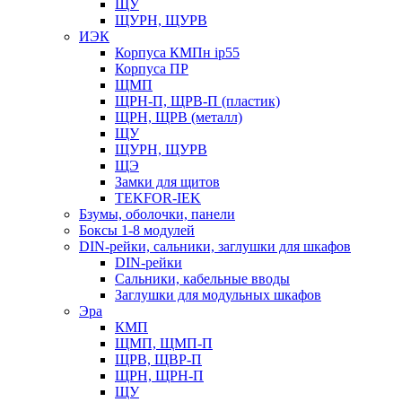
ЩУ
ЩУРН, ЩУРВ
ИЭК
Корпуса КМПн ip55
Корпуса ПР
ЩМП
ЩРН-П, ЩРВ-П (пластик)
ЩРН, ЩРВ (металл)
ЩУ
ЩУРН, ЩУРВ
ЩЭ
Замки для щитов
TEKFOR-IEK
Бзумы, оболочки, панели
Боксы 1-8 модулей
DIN-рейки, сальники, заглушки для шкафов
DIN-рейки
Сальники, кабельные вводы
Заглушки для модульных шкафов
Эра
КМП
ЩМП, ЩМП-П
ЩРВ, ЩВР-П
ЩРН, ЩРН-П
ЩУ