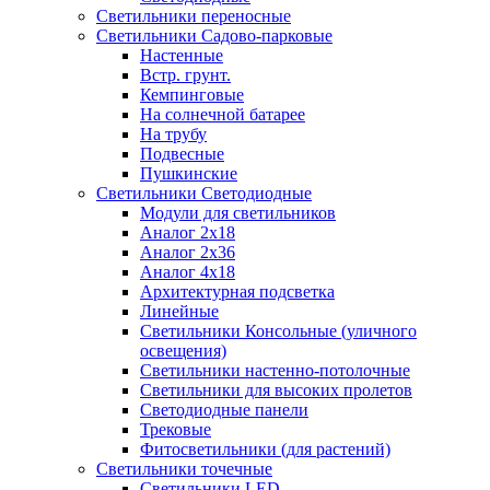
Светильники переносные
Светильники Садово-парковые
Настенные
Встр. грунт.
Кемпинговые
На солнечной батарее
На трубу
Подвесные
Пушкинские
Светильники Светодиодные
Модули для светильников
Аналог 2х18
Аналог 2х36
Аналог 4х18
Архитектурная подсветка
Линейные
Светильники Консольные (уличного
освещения)
Светильники настенно-потолочные
Светильники для высоких пролетов
Светодиодные панели
Трековые
Фитосветильники (для растений)
Светильники точечные
Светильники LED