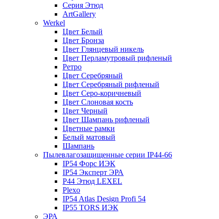
Серия Этюд
ArtGallery
Werkel
Цвет Белый
Цвет Бронза
Цвет Глянцевый никель
Цвет Перламутровый рифленый
Ретро
Цвет Серебряный
Цвет Серебряный рифленый
Цвет Серо-коричневый
Цвет Слоновая кость
Цвет Черный
Цвет Шампань рифленый
Цветные рамки
Белый матовый
Шампань
Пылевлагозащищенные серии IP44-66
IP54 Форс ИЭК
IP54 Эксперт ЭРА
P44 Этюд LEXEL
Plexo
IP54 Atlas Design Profi 54
IP55 TORS ИЭК
ЭРА