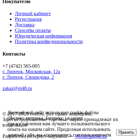
Покупателю
Личный кабинет
Регистрация
Доставка
Способы оплаты
Юридическая информация
Политика конфиденциальности
Контакты
+7 (4742) 565-005
г.
Липецк
,
Московская, 12а
г. Липецк, Свиридова, 2
zakaz@et48.ru
Данный веб-сайт использует cookie-файлы
© 2017-2026 et48.ru. Все права защищены.
(Яндекс метрика, Битрикс ) в целях
Зарегистрированные торговые марки принадлежат их
предоставления вам лучшего пользовательского
владельцам
опыта на нашем сайте. Продолжая использовать
Принять
данный сайт, вы соглашаетесь с использованием
Разработка интернет-магазина —
Webdesign48.ru