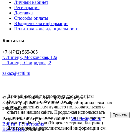
Личный кабинет
Регистрация
Доставка
Способы оплаты
Юридическая информация
Политика конфиденциальности
Контакты
+7 (4742) 565-005
г.
Липецк
,
Московская, 12а
г. Липецк, Свиридова, 2
zakaz@et48.ru
Данный веб-сайт использует cookie-файлы
© 2017-2026 et48.ru. Все права защищены.
(Яндекс метрика, Битрикс ) в целях
Зарегистрированные торговые марки принадлежат их
предоставления вам лучшего пользовательского
владельцам
опыта на нашем сайте. Продолжая использовать
Принять
данный сайт, вы соглашаетесь с использованием
Разработка интернет-магазина —
Webdesign48.ru
нами cookie-файлов (Яндекс метрика, Битрикс).
Войти
Регистрация
Для получения дополнительной информации см.
КОРЗИНА
0 позиций