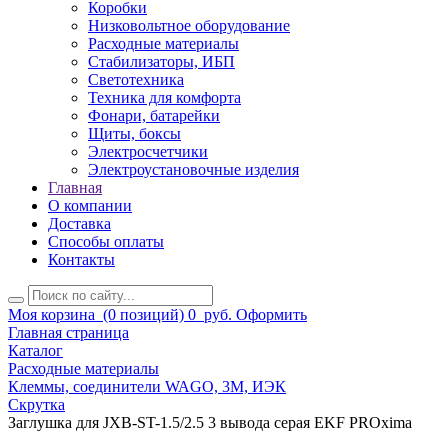
Коробки
Низковольтное оборудование
Расходные материалы
Стабилизаторы, ИБП
Светотехника
Техника для комфорта
Фонари, батарейки
Щиты, боксы
Электросчетчики
Электроустановочные изделия
Главная
О компании
Доставка
Способы оплаты
Контакты
Моя корзина
(0 позиций)
0
руб.
Оформить
Главная страница
Каталог
Расходные материалы
Клеммы, соединители WAGO, 3M, ИЭК
Скрутка
Заглушка для JXB-ST-1.5/2.5 3 вывода серая EKF PROxima