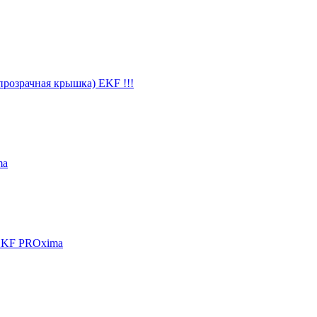
прозрачная крышка) EKF !!!
ma
 EKF PROxima