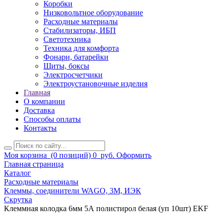
Коробки
Низковольтное оборудование
Расходные материалы
Стабилизаторы, ИБП
Светотехника
Техника для комфорта
Фонари, батарейки
Щиты, боксы
Электросчетчики
Электроустановочные изделия
Главная
О компании
Доставка
Способы оплаты
Контакты
Моя корзина
(0 позиций)
0
руб.
Оформить
Главная страница
Каталог
Расходные материалы
Клеммы, соединители WAGO, 3M, ИЭК
Скрутка
Клеммная колодка 6мм 5А полистирол белая (уп 10шт) EKF