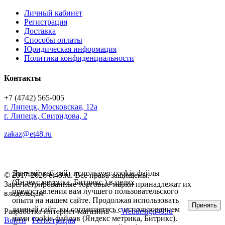
Личный кабинет
Регистрация
Доставка
Способы оплаты
Юридическая информация
Политика конфиденциальности
Контакты
+7 (4742) 565-005
г.
Липецк
,
Московская, 12а
г. Липецк, Свиридова, 2
zakaz@et48.ru
Данный веб-сайт использует cookie-файлы
© 2017-2026 et48.ru. Все права защищены.
(Яндекс метрика, Битрикс ) в целях
Зарегистрированные торговые марки принадлежат их
предоставления вам лучшего пользовательского
владельцам
опыта на нашем сайте. Продолжая использовать
Принять
данный сайт, вы соглашаетесь с использованием
Разработка интернет-магазина —
Webdesign48.ru
нами cookie-файлов (Яндекс метрика, Битрикс).
Войти
Регистрация