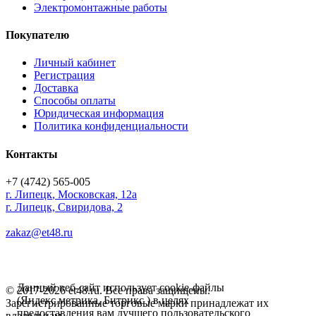
Электромонтажные работы
Покупателю
Личный кабинет
Регистрация
Доставка
Способы оплаты
Юридическая информация
Политика конфиденциальности
Контакты
+7 (4742) 565-005
г.
Липецк
,
Московская, 12а
г. Липецк, Свиридова, 2
zakaz@et48.ru
Данный веб-сайт использует cookie-файлы
© 2017-2026 et48.ru. Все права защищены.
(Яндекс метрика, Битрикс ) в целях
Зарегистрированные торговые марки принадлежат их
предоставления вам лучшего пользовательского
владельцам