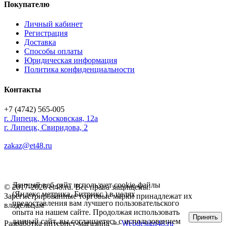
Покупателю
Личный кабинет
Регистрация
Доставка
Способы оплаты
Юридическая информация
Политика конфиденциальности
Контакты
+7 (4742) 565-005
г.
Липецк
,
Московская, 12а
г. Липецк, Свиридова, 2
zakaz@et48.ru
Данный веб-сайт использует cookie-файлы
© 2017-2026 et48.ru. Все права защищены.
(Яндекс метрика, Битрикс ) в целях
Зарегистрированные торговые марки принадлежат их
предоставления вам лучшего пользовательского
владельцам
опыта на нашем сайте. Продолжая использовать
Принять
данный сайт, вы соглашаетесь с использованием
Разработка интернет-магазина —
Webdesign48.ru