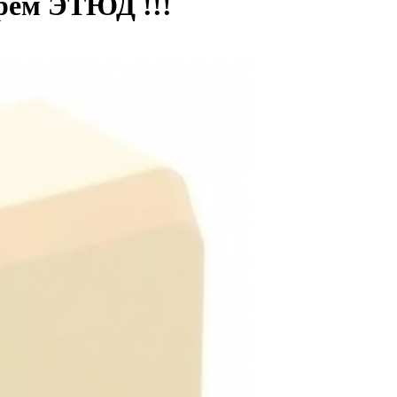
крем ЭТЮД !!!