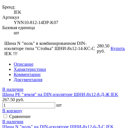
Бренд:
IEK
Артикул
YNN10-812-14DP-K07
Базовая единица
шт
Шина N "ноль" в комбинированном DIN-
280.50
изоляторе типа "Стойка" ШНИ-8х12-14-КС-С
Купить
руб.
IEK !!!
Описание
Характеристики
Комментарии
Документация
В наличии
Шина PE "земля" на DIN-изоляторе ШНИ-8х12-8-Д-Ж IEK
267.50 руб.
шт
В корзину
Сравнение
В наличии
Шина N "ноль" на DIN-изоляторе ШНИ-8х12-6-Д-С IEK