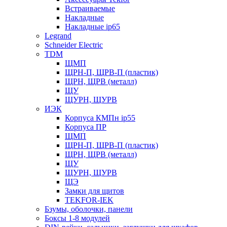
Встраиваемые
Накладные
Накладные ip65
Legrand
Schneider Electric
TDM
ЩМП
ЩРН-П, ЩРВ-П (пластик)
ЩРН, ЩРВ (металл)
ЩУ
ЩУРН, ЩУРВ
ИЭК
Корпуса КМПн ip55
Корпуса ПР
ЩМП
ЩРН-П, ЩРВ-П (пластик)
ЩРН, ЩРВ (металл)
ЩУ
ЩУРН, ЩУРВ
ЩЭ
Замки для щитов
TEKFOR-IEK
Бзумы, оболочки, панели
Боксы 1-8 модулей