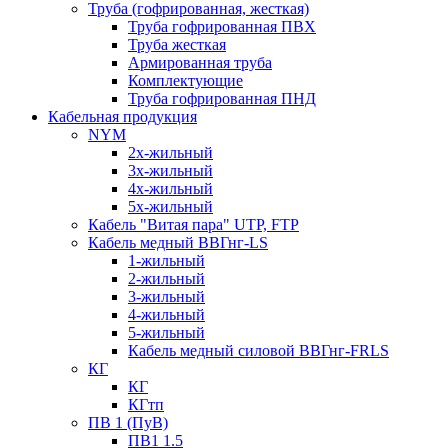
Труба (гофрированная, жесткая)
Труба гофрированная ПВХ
Труба жесткая
Армированная труба
Комплектующие
Труба гофрированная ПНД
Кабельная продукция
NYM
2х-жильный
3х-жильный
4х-жильный
5х-жильный
Кабель "Витая пара" UTP, FTP
Кабель медный ВВГнг-LS
1-жильный
2-жильный
3-жильный
4-жильный
5-жильный
Кабель медный силовой ВВГнг-FRLS
КГ
КГ
КГтп
ПВ 1 (ПуВ)
ПВ1 1.5