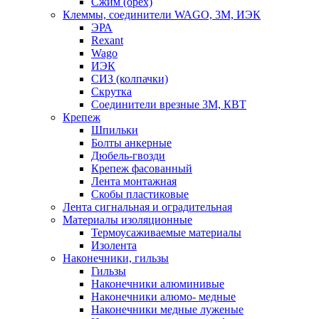
Сжим (орех)
Клеммы, соединители WAGO, 3M, ИЭК
ЭРА
Rexant
Wago
ИЭК
СИЗ (колпачки)
Скрутка
Соединители врезные 3M, КВТ
Крепеж
Шпильки
Болты анкерные
Дюбель-гвозди
Крепеж фасованный
Лента монтажная
Скобы пластиковые
Лента сигнальная и оградительная
Материалы изоляционные
Термоусаживаемые матeриалы
Изолента
Наконечники, гильзы
Гильзы
Наконечники алюминивые
Наконечники алюмо- медные
Наконечники медные луженые