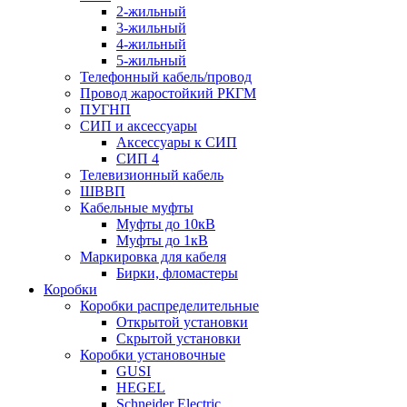
2-жильный
3-жильный
4-жильный
5-жильный
Телефонный кабель/провод
Провод жаростойкий РКГМ
ПУГНП
СИП и аксессуары
Аксессуары к СИП
СИП 4
Телевизионный кабель
ШВВП
Кабельные муфты
Муфты до 10кВ
Муфты до 1кВ
Маркировка для кабеля
Бирки, фломастеры
Коробки
Коробки распределительные
Открытой установки
Скрытой установки
Коробки установочные
GUSI
HEGEL
Schneider Electric