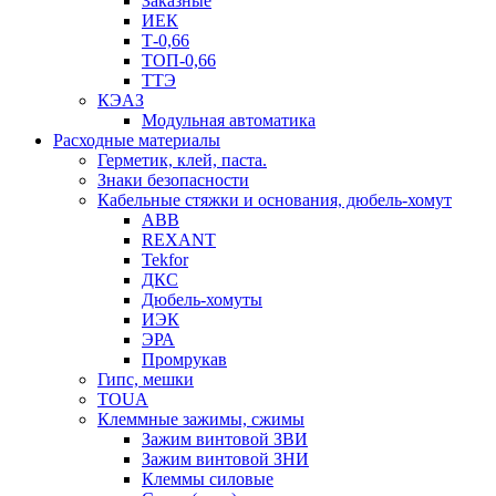
Заказные
ИЕК
Т-0,66
ТОП-0,66
ТТЭ
КЭАЗ
Модульная автоматика
Расходные материалы
Герметик, клей, паста.
Знаки безопасности
Кабельные стяжки и основания, дюбель-хомут
ABB
REXANT
Tekfor
ДКС
Дюбель-хомуты
ИЭК
ЭРА
Промрукав
Гипс, мешки
TOUA
Клеммные зажимы, сжимы
Зажим винтовой ЗВИ
Зажим винтовой ЗНИ
Клеммы силовые