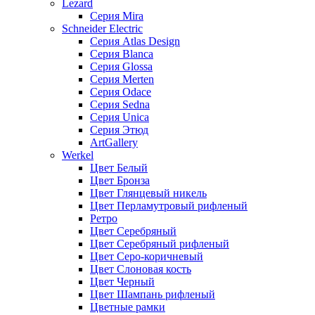
Lezard
Серия Mira
Schneider Electric
Серия Atlas Design
Серия Blanca
Серия Glossa
Серия Merten
Серия Odace
Серия Sedna
Серия Unica
Серия Этюд
ArtGallery
Werkel
Цвет Белый
Цвет Бронза
Цвет Глянцевый никель
Цвет Перламутровый рифленый
Ретро
Цвет Серебряный
Цвет Серебряный рифленый
Цвет Серо-коричневый
Цвет Слоновая кость
Цвет Черный
Цвет Шампань рифленый
Цветные рамки