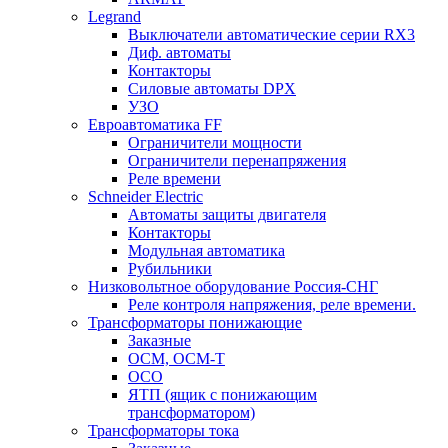
Legrand
Выключатели автоматические серии RX3
Диф. автоматы
Контакторы
Силовые автоматы DPX
УЗО
Евроавтоматика FF
Ограничители мощности
Ограничители перенапряжения
Реле времени
Schneider Electric
Автоматы защиты двигателя
Контакторы
Модульная автоматика
Рубильники
Низковольтное оборудование Россия-СНГ
Реле контроля напряжения, реле времени.
Трансформаторы понижающие
Заказные
ОСМ, ОСМ-Т
ОСО
ЯТП (ящик с понижающим
трансформатором)
Трансформаторы тока