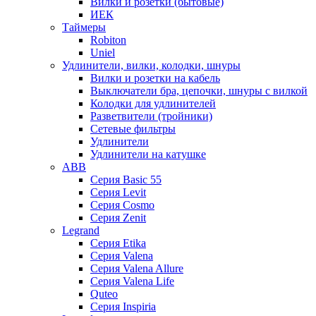
Вилки и розетки (бытовые)
ИЕК
Таймеры
Robiton
Uniel
Удлинители, вилки, колодки, шнуры
Вилки и розетки на кабель
Выключатели бра, цепочки, шнуры с вилкой
Колодки для удлинителей
Разветвители (тройники)
Сетевые фильтры
Удлинители
Удлинители на катушке
ABB
Серия Basic 55
Серия Levit
Серия Cosmo
Серия Zenit
Legrand
Серия Etika
Серия Valena
Серия Valena Allure
Серия Valena Life
Quteo
Серия Inspiria