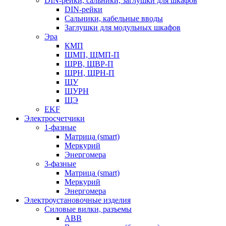
DIN-рейки, сальники, заглушки для шкафов
DIN-рейки
Сальники, кабельные вводы
Заглушки для модульных шкафов
Эра
КМП
ЩМП, ЩМП-П
ЩРВ, ЩВР-П
ЩРН, ЩРН-П
ЩУ
ЩУРН
ЩЭ
EKF
Электросчетчики
1-фазные
Матрица (smart)
Меркурий
Энергомера
3-фазные
Матрица (smart)
Меркурий
Энергомера
Электроустановочные изделия
Силовые вилки, разъемы
ABB