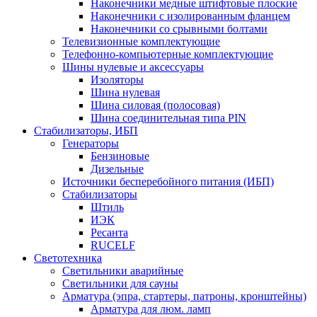
Наконечники медные штифтовые плоские
Наконечники с изолированным фланцем
Наконечники со срывными болтами
Телевизионные комплектующие
Телефонно-компьютерные комплектующие
Шины нулевые и аксессуары
Изоляторы
Шина нулевая
Шина силовая (полосовая)
Шина соединительная типа PIN
Стабилизаторы, ИБП
Генераторы
Бензиновые
Дизельные
Источники бесперебойного питания (ИБП)
Стабилизаторы
Штиль
ИЭК
Ресанта
RUCELF
Светотехника
Светильники аварийные
Светильники для сауны
Арматура (эпра, стартеры, патроны, кронштейны)
Арматура для люм. ламп