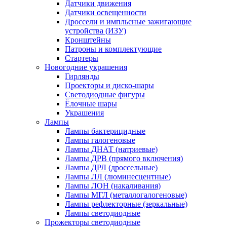
Датчики движения
Датчики освещенности
Дроссели и импльсные зажигающие
устройства (ИЗУ)
Кронштейны
Патроны и комплектующие
Стартеры
Новогодние украшения
Гирлянды
Проекторы и диско-шары
Светодиодные фигуры
Ёлочные шары
Украшения
Лампы
Лампы бактерицидные
Лампы галогеновые
Лампы ДНАТ (натриевые)
Лампы ДРВ (прямого включения)
Лампы ДРЛ (дроссельные)
Лампы ЛЛ (люминесцентные)
Лампы ЛОН (накаливания)
Лампы МГЛ (металлогалогеновые)
Лампы рефлекторные (зеркальные)
Лампы светодиодные
Прожекторы светодиодные