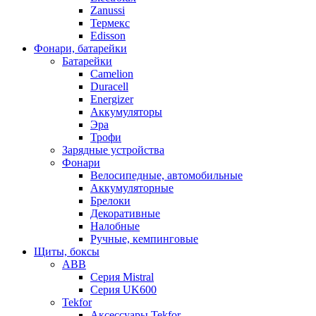
Zanussi
Термекс
Edisson
Фонари, батарейки
Батарейки
Camelion
Duracell
Energizer
Аккумуляторы
Эра
Трофи
Зарядные устройства
Фонари
Велосипедные, автомобильные
Аккумуляторные
Брелоки
Декоративные
Налобные
Ручные, кемпинговые
Щиты, боксы
ABB
Серия Mistral
Серия UK600
Tekfor
Аксессуары Tekfor