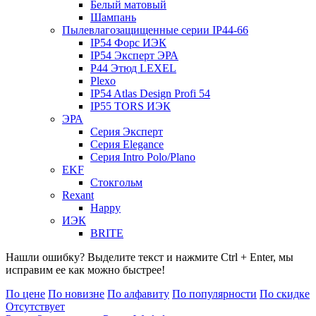
Белый матовый
Шампань
Пылевлагозащищенные серии IP44-66
IP54 Форс ИЭК
IP54 Эксперт ЭРА
P44 Этюд LEXEL
Plexo
IP54 Atlas Design Profi 54
IP55 TORS ИЭК
ЭРА
Серия Эксперт
Серия Elegance
Серия Intro Polo/Plano
EKF
Стокгольм
Rexant
Happy
ИЭК
BRITE
Нашли ошибку? Выделите текст и нажмите Ctrl + Enter, мы
исправим ее как можно быстрее!
По цене
По новизне
По алфавиту
По популярности
По скидке
Отсутствует