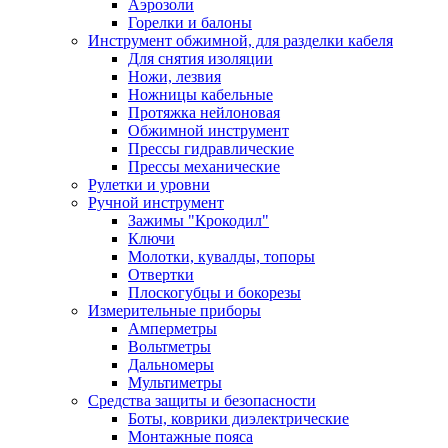
Аэрозоли
Горелки и балоны
Инструмент обжимной, для разделки кабеля
Для снятия изоляции
Ножи, лезвия
Ножницы кабельные
Протяжка нейлоновая
Обжимной инструмент
Прессы гидравлические
Прессы механические
Рулетки и уровни
Ручной инструмент
Зажимы "Крокодил"
Ключи
Молотки, кувалды, топоры
Отвертки
Плоскогубцы и бокорезы
Измерительные приборы
Амперметры
Вольтметры
Дальномеры
Мультиметры
Средства защиты и безопасности
Боты, коврики диэлектрические
Монтажные пояса