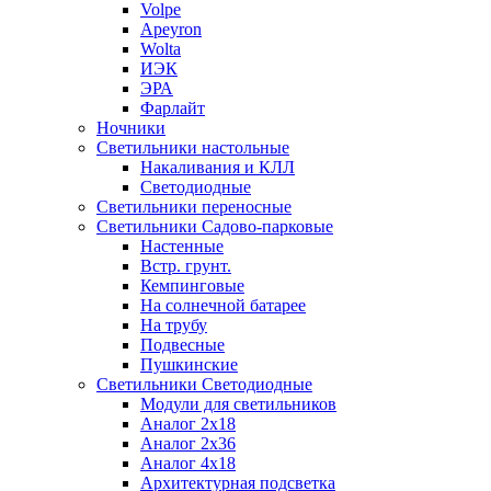
Volpe
Apeyron
Wolta
ИЭК
ЭРА
Фарлайт
Ночники
Светильники настольные
Накаливания и КЛЛ
Светодиодные
Светильники переносные
Светильники Садово-парковые
Настенные
Встр. грунт.
Кемпинговые
На солнечной батарее
На трубу
Подвесные
Пушкинские
Светильники Светодиодные
Модули для светильников
Аналог 2х18
Аналог 2х36
Аналог 4х18
Архитектурная подсветка