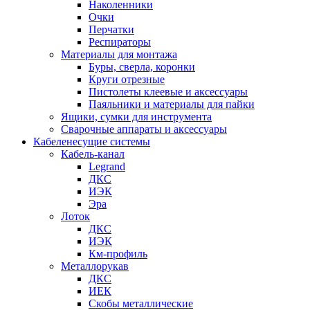
Наколенники
Очки
Перчатки
Респираторы
Материалы для монтажа
Буры, сверла, коронки
Круги отрезные
Пистолеты клеевые и аксессуары
Паяльники и материалы для пайки
Ящики, сумки для инструмента
Сварочные аппараты и аксессуары
Кабеленесущие системы
Кабель-канал
Legrand
ДКС
ИЭК
Эра
Лоток
ДКС
ИЭК
Км-профиль
Металлорукав
ДКС
ИЕК
Скобы металлические