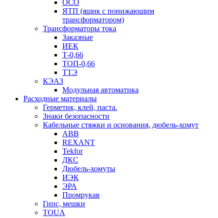
ОСО
ЯТП (ящик с понижающим
трансформатором)
Трансформаторы тока
Заказные
ИЕК
Т-0,66
ТОП-0,66
ТТЭ
КЭАЗ
Модульная автоматика
Расходные материалы
Герметик, клей, паста.
Знаки безопасности
Кабельные стяжки и основания, дюбель-хомут
ABB
REXANT
Tekfor
ДКС
Дюбель-хомуты
ИЭК
ЭРА
Промрукав
Гипс, мешки
TOUA