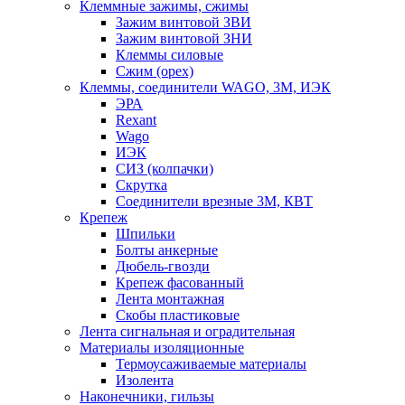
Клеммные зажимы, сжимы
Зажим винтовой ЗВИ
Зажим винтовой ЗНИ
Клеммы силовые
Сжим (орех)
Клеммы, соединители WAGO, 3M, ИЭК
ЭРА
Rexant
Wago
ИЭК
СИЗ (колпачки)
Скрутка
Соединители врезные 3M, КВТ
Крепеж
Шпильки
Болты анкерные
Дюбель-гвозди
Крепеж фасованный
Лента монтажная
Скобы пластиковые
Лента сигнальная и оградительная
Материалы изоляционные
Термоусаживаемые матeриалы
Изолента
Наконечники, гильзы