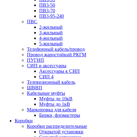
ПВ3-50
ПВ3-70
ПВ3-95-240
ПВС
2-жильный
3-жильный
4-жильный
5-жильный
Телефонный кабель/провод
Провод жаростойкий РКГМ
ПУГНП
СИП и аксессуары
Аксессуары к СИП
СИП 4
Телевизионный кабель
ШВВП
Кабельные муфты
Муфты до 10кВ
Муфты до 1кВ
Маркировка для кабеля
Бирки, фломастеры
Коробки
Коробки распределительные
Открытой установки