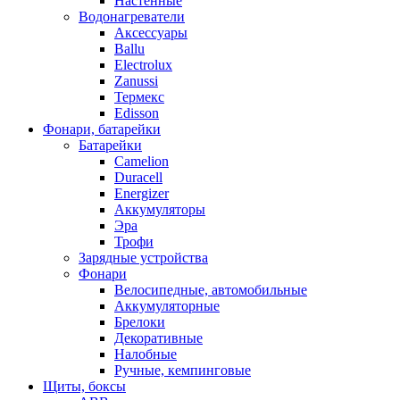
Настенные
Водонагреватели
Аксессуары
Ballu
Electrolux
Zanussi
Термекс
Edisson
Фонари, батарейки
Батарейки
Camelion
Duracell
Energizer
Аккумуляторы
Эра
Трофи
Зарядные устройства
Фонари
Велосипедные, автомобильные
Аккумуляторные
Брелоки
Декоративные
Налобные
Ручные, кемпинговые
Щиты, боксы