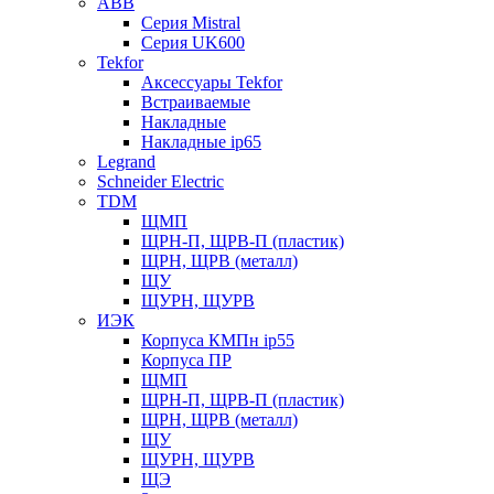
ABB
Серия Mistral
Серия UK600
Tekfor
Аксессуары Tekfor
Встраиваемые
Накладные
Накладные ip65
Legrand
Schneider Electric
TDM
ЩМП
ЩРН-П, ЩРВ-П (пластик)
ЩРН, ЩРВ (металл)
ЩУ
ЩУРН, ЩУРВ
ИЭК
Корпуса КМПн ip55
Корпуса ПР
ЩМП
ЩРН-П, ЩРВ-П (пластик)
ЩРН, ЩРВ (металл)
ЩУ
ЩУРН, ЩУРВ
ЩЭ