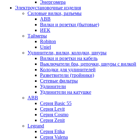
Энергомера
Электроустановочные изделия
Силовые вилки, разъемы
ABB
Вилки и розетки (бытовые)
ИЕК
Таймеры
Robiton
Uniel
Удлинители, вилки, колодки, шнуры
Вилки и розетки на кабель
Выключатели бра, цепочки, шнуры с вилкой
Колодки для удлинителей
Разветвители (тройники)
Сетевые фильтры
Удлинители
Удлинители на катушке
ABB
Серия Basic 55
Серия Levit
Серия Cosmo
Серия Zenit
Legrand
Серия Etika
Серия Valena