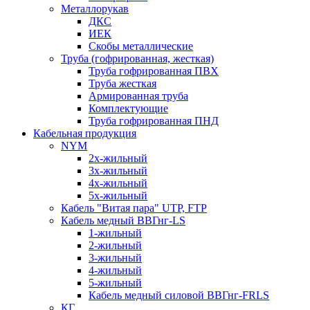
Металлорукав
ДКС
ИЕК
Скобы металлические
Труба (гофрированная, жесткая)
Труба гофрированная ПВХ
Труба жесткая
Армированная труба
Комплектующие
Труба гофрированная ПНД
Кабельная продукция
NYM
2х-жильный
3х-жильный
4х-жильный
5х-жильный
Кабель "Витая пара" UTP, FTP
Кабель медный ВВГнг-LS
1-жильный
2-жильный
3-жильный
4-жильный
5-жильный
Кабель медный силовой ВВГнг-FRLS
КГ