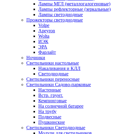
Лампы МГЛ (металлогалогеновые)
Лампы рефлекторные (зеркальные)
Лампы светодиодные
Прожекторы светодиодные
Volpe
Apeyron
Wolta
ИЭК
ЭРА
Фарлайт
Ночники
Светильники настольные
Накаливания и КЛЛ
Светодиодные
Светильники переносные
Светильники Садово-парковые
Настенные
Встр. грунт.
Кемпинговые
На солнечной батарее
На трубу
Подвесные
Пушкинские
Светильники Светодиодные
Модули для светильников