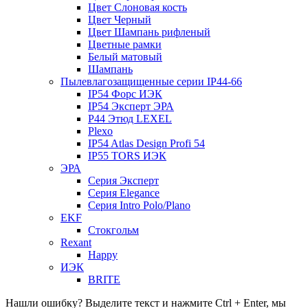
Цвет Слоновая кость
Цвет Черный
Цвет Шампань рифленый
Цветные рамки
Белый матовый
Шампань
Пылевлагозащищенные серии IP44-66
IP54 Форс ИЭК
IP54 Эксперт ЭРА
P44 Этюд LEXEL
Plexo
IP54 Atlas Design Profi 54
IP55 TORS ИЭК
ЭРА
Серия Эксперт
Серия Elegance
Серия Intro Polo/Plano
EKF
Стокгольм
Rexant
Happy
ИЭК
BRITE
Нашли ошибку? Выделите текст и нажмите Ctrl + Enter, мы