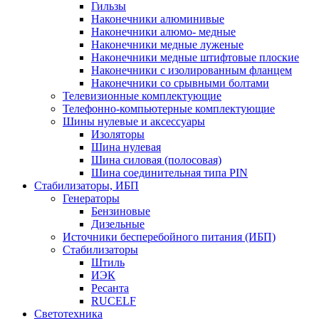
Гильзы
Наконечники алюминивые
Наконечники алюмо- медные
Наконечники медные луженые
Наконечники медные штифтовые плоские
Наконечники с изолированным фланцем
Наконечники со срывными болтами
Телевизионные комплектующие
Телефонно-компьютерные комплектующие
Шины нулевые и аксессуары
Изоляторы
Шина нулевая
Шина силовая (полосовая)
Шина соединительная типа PIN
Стабилизаторы, ИБП
Генераторы
Бензиновые
Дизельные
Источники бесперебойного питания (ИБП)
Стабилизаторы
Штиль
ИЭК
Ресанта
RUCELF
Светотехника