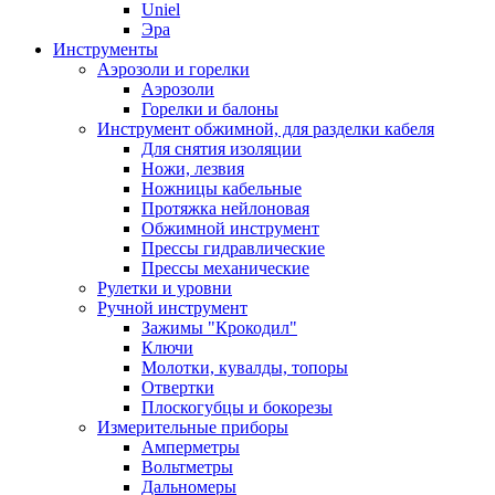
Uniel
Эра
Инструменты
Аэрозоли и горелки
Аэрозоли
Горелки и балоны
Инструмент обжимной, для разделки кабеля
Для снятия изоляции
Ножи, лезвия
Ножницы кабельные
Протяжка нейлоновая
Обжимной инструмент
Прессы гидравлические
Прессы механические
Рулетки и уровни
Ручной инструмент
Зажимы "Крокодил"
Ключи
Молотки, кувалды, топоры
Отвертки
Плоскогубцы и бокорезы
Измерительные приборы
Амперметры
Вольтметры
Дальномеры