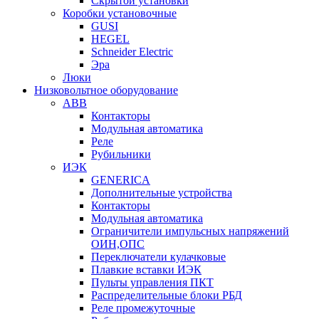
Скрытой установки
Коробки установочные
GUSI
HEGEL
Schneider Electric
Эра
Люки
Низковольтное оборудование
ABB
Контакторы
Модульная автоматика
Реле
Рубильники
ИЭК
GENERICA
Дополнительные устройства
Контакторы
Модульная автоматика
Ограничители импульсных напряжений
ОИН,ОПС
Переключатели кулачковые
Плавкие вставки ИЭК
Пульты управления ПКТ
Распределительные блоки РБД
Реле промежуточные