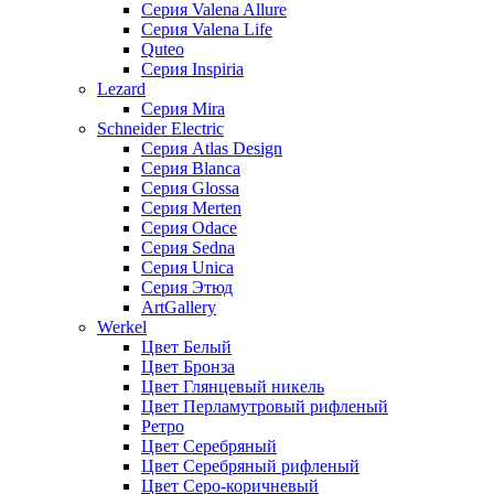
Серия Valena Allure
Серия Valena Life
Quteo
Серия Inspiria
Lezard
Серия Mira
Schneider Electric
Серия Atlas Design
Серия Blanca
Серия Glossa
Серия Merten
Серия Odace
Серия Sedna
Серия Unica
Серия Этюд
ArtGallery
Werkel
Цвет Белый
Цвет Бронза
Цвет Глянцевый никель
Цвет Перламутровый рифленый
Ретро
Цвет Серебряный
Цвет Серебряный рифленый
Цвет Серо-коричневый