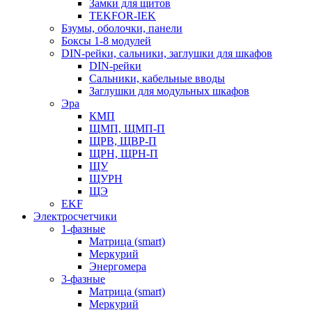
Замки для щитов
TEKFOR-IEK
Бзумы, оболочки, панели
Боксы 1-8 модулей
DIN-рейки, сальники, заглушки для шкафов
DIN-рейки
Сальники, кабельные вводы
Заглушки для модульных шкафов
Эра
КМП
ЩМП, ЩМП-П
ЩРВ, ЩВР-П
ЩРН, ЩРН-П
ЩУ
ЩУРН
ЩЭ
EKF
Электросчетчики
1-фазные
Матрица (smart)
Меркурий
Энергомера
3-фазные
Матрица (smart)
Меркурий