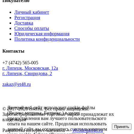
Покупателю
Личный кабинет
Регистрация
Доставка
Способы оплаты
Юридическая информация
Политика конфиденциальности
Контакты
+7 (4742) 565-005
г.
Липецк
,
Московская, 12а
г. Липецк, Свиридова, 2
zakaz@et48.ru
Данный веб-сайт использует cookie-файлы
© 2017-2026 et48.ru. Все права защищены.
(Яндекс метрика, Битрикс ) в целях
Зарегистрированные торговые марки принадлежат их
предоставления вам лучшего пользовательского
владельцам
опыта на нашем сайте. Продолжая использовать
Принять
данный сайт, вы соглашаетесь с использованием
Разработка интернет-магазина —
Webdesign48.ru