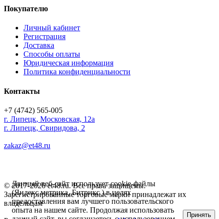
Покупателю
Личный кабинет
Регистрация
Доставка
Способы оплаты
Юридическая информация
Политика конфиденциальности
Контакты
+7 (4742) 565-005
г.
Липецк
,
Московская, 12а
г. Липецк, Свиридова, 2
zakaz@et48.ru
Данный веб-сайт использует cookie-файлы
© 2017-2026 et48.ru. Все права защищены.
(Яндекс метрика, Битрикс ) в целях
Зарегистрированные торговые марки принадлежат их
предоставления вам лучшего пользовательского
владельцам
опыта на нашем сайте. Продолжая использовать
Принять
данный сайт, вы соглашаетесь с использованием