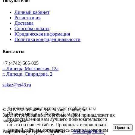
Покупателю
Личный кабинет
Регистрация
Доставка
Способы оплаты
Юридическая информация
Политика конфиденциальности
Контакты
+7 (4742) 565-005
г.
Липецк
,
Московская, 12а
г. Липецк, Свиридова, 2
zakaz@et48.ru
Данный веб-сайт использует cookie-файлы
© 2017-2026 et48.ru. Все права защищены.
(Яндекс метрика, Битрикс ) в целях
Зарегистрированные торговые марки принадлежат их
предоставления вам лучшего пользовательского
владельцам
опыта на нашем сайте. Продолжая использовать
Принять
данный сайт, вы соглашаетесь с использованием
Разработка интернет-магазина —
Webdesign48.ru