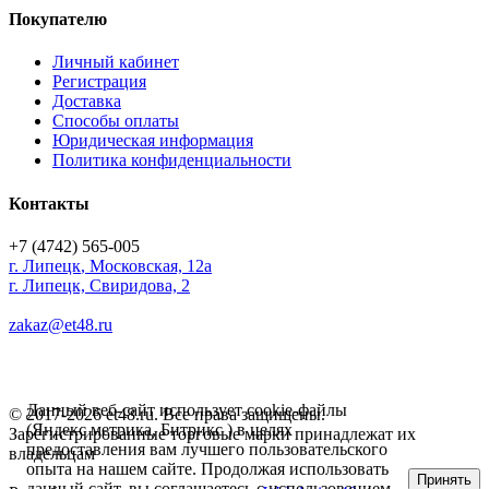
Покупателю
Личный кабинет
Регистрация
Доставка
Способы оплаты
Юридическая информация
Политика конфиденциальности
Контакты
+7 (4742) 565-005
г.
Липецк
,
Московская, 12а
г. Липецк, Свиридова, 2
zakaz@et48.ru
Данный веб-сайт использует cookie-файлы
© 2017-2026 et48.ru. Все права защищены.
(Яндекс метрика, Битрикс ) в целях
Зарегистрированные торговые марки принадлежат их
предоставления вам лучшего пользовательского
владельцам
опыта на нашем сайте. Продолжая использовать
Принять
данный сайт, вы соглашаетесь с использованием