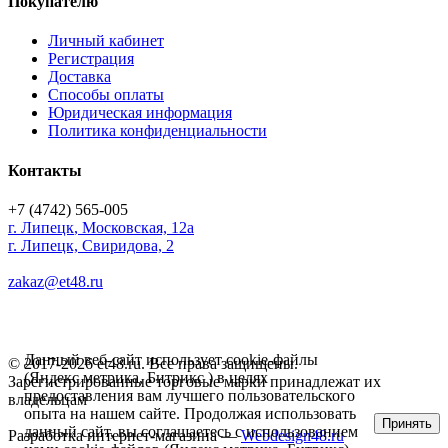
Покупателю
Личный кабинет
Регистрация
Доставка
Способы оплаты
Юридическая информация
Политика конфиденциальности
Контакты
+7 (4742) 565-005
г.
Липецк
,
Московская, 12а
г. Липецк, Свиридова, 2
zakaz@et48.ru
Данный веб-сайт использует cookie-файлы
© 2017-2026 et48.ru. Все права защищены.
(Яндекс метрика, Битрикс ) в целях
Зарегистрированные торговые марки принадлежат их
предоставления вам лучшего пользовательского
владельцам
опыта на нашем сайте. Продолжая использовать
Принять
данный сайт, вы соглашаетесь с использованием
Разработка интернет-магазина —
Webdesign48.ru