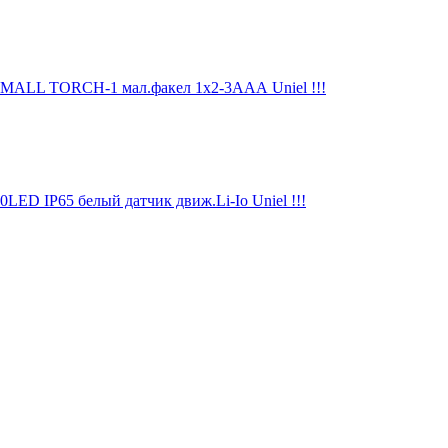
SMALL TORCH-1 мал.факел 1x2-3ААА Uniel !!!
ED IP65 белый датчик движ.Li-Io Uniel !!!